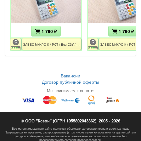
1 790 ₽
1 790 ₽
ЭЛВЕС-МИКРО-К / РСТ / Без СЗУ / Требуется замена АКБ
Вакансии
Договор публичной оферты
Мы принимаем к оплате:
© ООО "Ксеон" (ОГРН 1055802043362), 2005 - 2026
Все материалы данного сайта являются объектами авторского права и смежных прав.
Запрещается копирование, распространение (в том числе путем копирования на другие сайты и
ресурсы в Интернете) или любое иное использование информации и объектов без
предварительного согласия правообладателя.