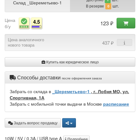
Склад _Шереметьево-1
шт.
В резерве
0
Цена
4.5
123 ₽
б/у
Цена аналогичного
437 ₽
нового товара
Купить как юридическое лицо
Способы доставки
после оформления заказа
Забрать со склада в
_Шереметьево-1
, г. Лобня МО, ул.
Спортивная, 1А
Забрать с мобильной точки выдачи в Москве
расписание
Задать вопрос продавцу
10W / 5V / 0.3A / USB type A
Подробнее