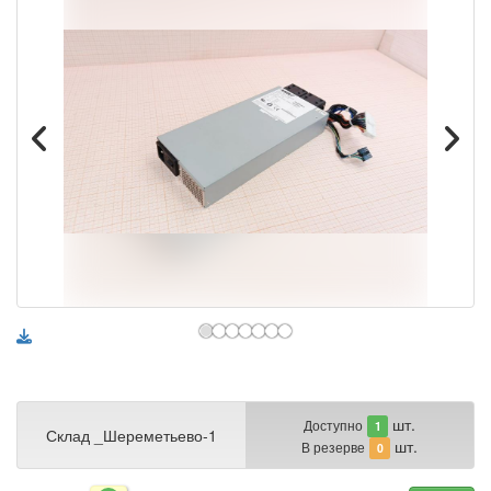
шт.
Доступно
1
Склад _Шереметьево-1
шт.
В резерве
0