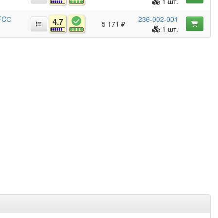
1 шт.
 FCС
236-002-001
4.7
5 171 ₽
1 шт.