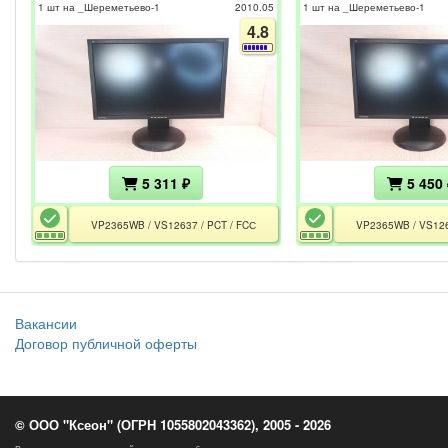
1 шт на _Шереметьево-1
2010.05
1 шт на _Шереметьево-1
4.8
5 311 ₽
5 450 
VP2365WB / VS12637 / PCT / FCС
VP2365WB / VS126
Вакансии
Договор публичной оферты
© ООО "Ксеон" (ОГРН 1055802043362), 2005 - 2026