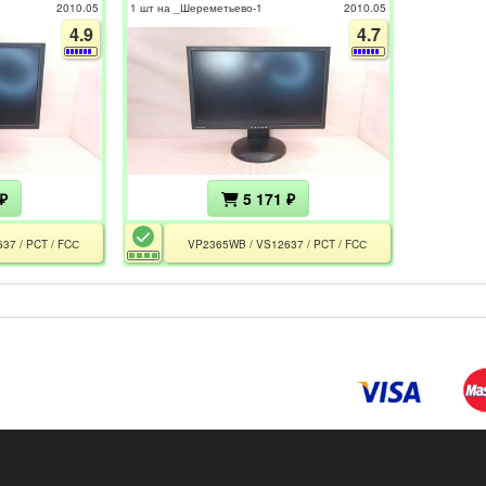
2010.05
1 шт на _Шереметьево-1
2010.05
4.9
4.7
₽
5 171 ₽
37 / PCT / FCС
VP2365WB / VS12637 / PCT / FCС