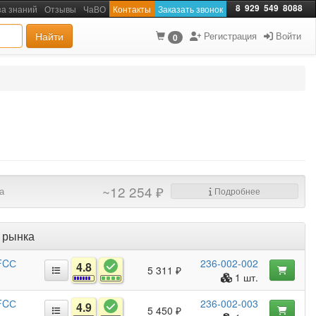
8
929
549
8088
за знаний
Отзывы
ЧаВО
Контакты
Заказать звонок
Найти
Регистрация
Войти
0
~12 254 ₽
а
Подробнее
 рынка
 FCС
236-002-002
4.8
5 311 ₽
1 шт.
 FCС
236-002-003
4.9
5 450 ₽