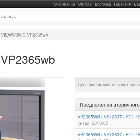
О компании
Оплата
Доставка
Гарантия
Ба
 VIEWSONIC VP2365wb
 VP2365wb
Цена аналогичного нового товар
Предложения вторичного
VP2365WB / VS12637 / PCT /
Китай
2010.05
VP2365WB / VS12637 / PCT /