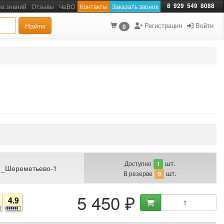
8
929
549
8088
за знаний
Отзывы
ЧаВО
Контакты
Заказать звонок
Найти
Регистрация
Войти
0
шт.
Доступно
1
 _Шереметьево-1
шт.
В резерве
0
5 450 ₽
4.9