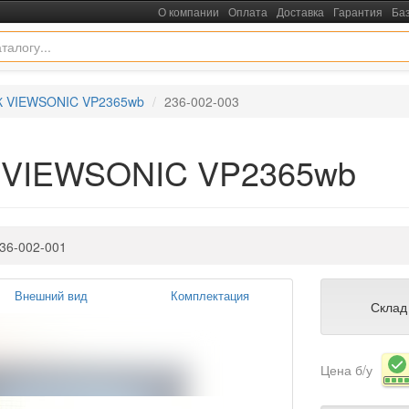
О компании
Оплата
Доставка
Гарантия
Ба
К VIEWSONIC VP2365wb
236-002-003
К VIEWSONIC VP2365wb
36-002-001
Внешний вид
Комплектация
Склад
Цена б/у