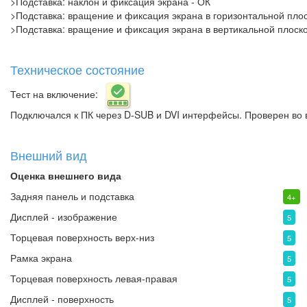
>Подставка: наклон и фиксация экрана - ОК
>Подставка: вращение и фиксация экрана в горизонтальной плос
>Подставка: вращение и фиксация экрана в вертикальной плоско
Техническое состояние
Тест на включение:
Подключался к ПК через D-SUB и DVI интерфейсы. Проверен во 
Внешний вид
Оценка внешнего вида
Задняя панель и подставка
4+
Дисплей - изображение
5
Торцевая поверхность верх-низ
5
Рамка экрана
5
Торцевая поверхность левая-правая
5
Дисплей - поверхность
5