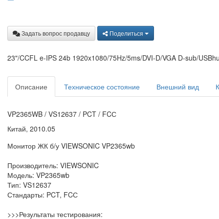
Задать вопрос продавцу
Поделиться
23"/CCFL e-IPS 24b 1920x1080/75Hz/5ms/DVI-D/VGA D-sub/USB
Описание
Техническое состояние
Внешний вид
VP2365WB / VS12637 / PCT / FCС
Китай, 2010.05
Монитор ЖК б/у VIEWSONIC VP2365wb
Производитель: VIEWSONIC
Модель: VP2365wb
Тип: VS12637
Стандарты: PCT, FCС
>>>Результаты тестирования: