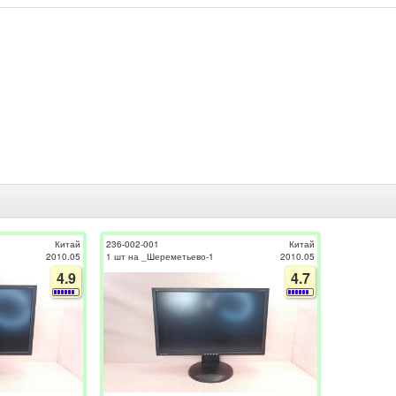
Китай
236-002-001
Китай
2010.05
1 шт на _Шереметьево-1
2010.05
4.9
4.7