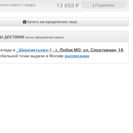
13 653 ₽
ного нового товара
Подробнее
Купить как юридическое лицо
ы доставки
после оформления заказа
склада в
_Шереметьево-1
, г. Лобня МО, ул. Спортивная, 1А
обильной точки выдачи в Москве
расписание