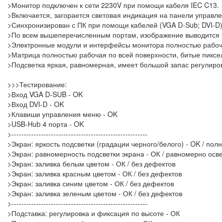
>Монитор подключен к сети 2230V при помощи кабеля IEC C13.
>Включается, загорается световая индикация на панели управл
>Синхронизирован с ПК при помощи кабелей (VGA D-Sub; DVI-D)
>По всем вышеперечисленным портам, изображение выводится в 
>Электронные модули и интерфейсы монитора полностью рабоч
>Матрица полностью рабочая по всей поверхности, битые пиксел
>Подсветка яркая, равномерная, имеет большой запас регулиров
>>>Тестирование:
>Вход VGA D-SUB - OK
>Вход DVI-D - OK
>Клавиши управления меню - OK
>USB-Hub 4 порта - OK
>-------------------------------------------------------
>Экран: яркость подсветки (градации черного/белого) - OK / пол
>Экран: равномерность подсветки экрана - ОК / равномерно ос
>Экран: заливка белым цветом - ОК / без дефектов
>Экран: заливка красным цветом - ОК / без дефектов
>Экран: заливка синим цветом - ОК / без дефектов
>Экран: заливка зеленым цветом - ОК / без дефектов
>-------------------------------------------------------
>Подставка: регулировка и фиксация по высоте - ОК