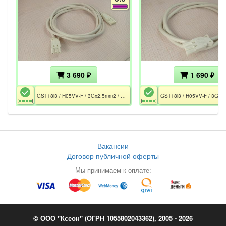
3 690 ₽
1 690 ₽
GST18i3 / H05VV-F / 3Gx2.5mm2 / GST18i3K1S / GST18i3K1B / 3m / CE / белый
Вакансии
Договор публичной оферты
Мы принимаем к оплате:
© ООО "Ксеон" (ОГРН 1055802043362), 2005 - 2026