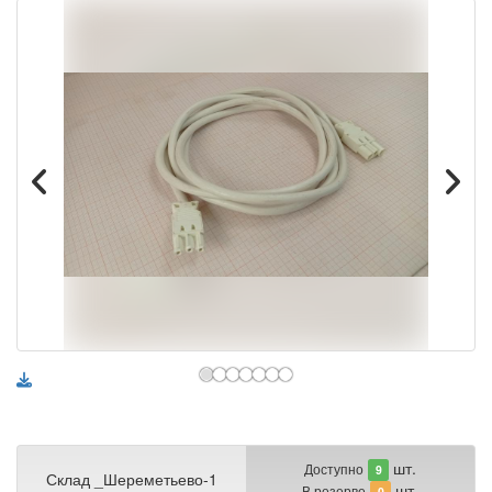
шт.
Доступно
9
Склад _Шереметьево-1
шт.
В резерве
0