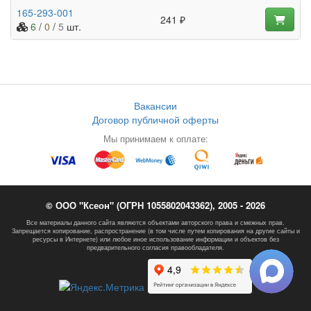
165-293-001
241 ₽
6
/
0
/
5
шт.
Вакансии
Договор публичной оферты
Мы принимаем к оплате:
© ООО "Ксеон" (ОГРН 1055802043362), 2005 - 2026
Все материалы данного сайта являются объектами авторского права и смежных прав.
Запрещается копирование, распространение (в том числе путем копирования на другие сайты и
ресурсы в Интернете) или любое иное использование информации и объектов без
предварительного согласия правообладателя.