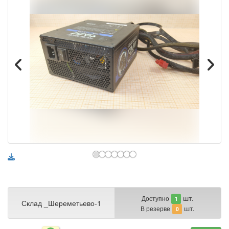
шт.
Доступно
1
Склад _Шереметьево-1
шт.
В резерве
0