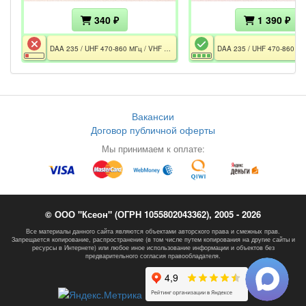
340 ₽
1 390 ₽
DAA 235 / UHF 470-860 МГц / VHF 47-230 МГц / FM / 45 дБ / UHF 28 дБ / VHF 22 дБ / 75 Om / Не включается / Без БП
Вакансии
Договор публичной оферты
Мы принимаем к оплате:
© ООО "Ксеон" (ОГРН 1055802043362), 2005 - 2026
Все материалы данного сайта являются объектами авторского права и смежных прав.
Запрещается копирование, распространение (в том числе путем копирования на другие сайты и
ресурсы в Интернете) или любое иное использование информации и объектов без
предварительного согласия правообладателя.