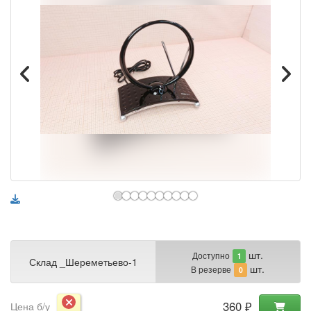
шт.
Доступно
1
Склад _Шереметьево-1
шт.
В резерве
0
360 ₽
Цена б/у