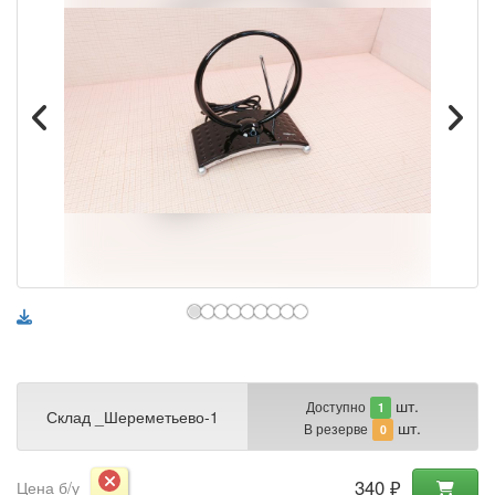
шт.
Доступно
1
Склад _Шереметьево-1
шт.
В резерве
0
340 ₽
Цена б/у