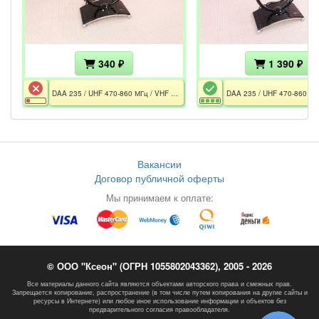
340 ₽
1 390 ₽
DAA 235 / UHF 470-860 МГц / VHF 47-230 МГц / FM / 45 дБ / UHF 28 дБ / VHF 22 дБ / 75 Om / Не включается / Без БП
Вакансии
Договор публичной оферты
Мы принимаем к оплате:
© ООО "Ксеон" (ОГРН 1055802043362), 2005 - 2026
Все материалы данного сайта являются объектами авторского права и смежных прав.
Запрещается копирование, распространение (в том числе путем копирования на другие сайты и
ресурсы в Интернете) или любое иное использование информации и объектов без
предварительного согласия правообладателя.