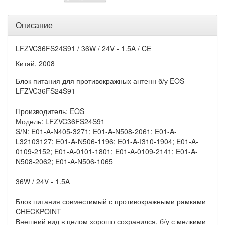
Описание
LFZVC36FS24S91 / 36W / 24V - 1.5A / CE
Китай, 2008
Блок питания для противокражных антенн б/у EOS
LFZVC36FS24S91
Производитель: EOS
Модель: LFZVC36FS24S91
S/N: E01-A-N405-3271; E01-A-N508-2061; E01-A-
L32103127; E01-A-N506-1196; E01-A-I310-1904; E01-A-
0109-2152; E01-A-0101-1801; E01-A-0109-2141; E01-A-
N508-2062; E01-A-N506-1065
36W / 24V - 1.5A
Блок питания совместимый с противокражными рамками
CHECKPOINT
Внешний вид в целом хорошо сохранился, б/у с мелкими