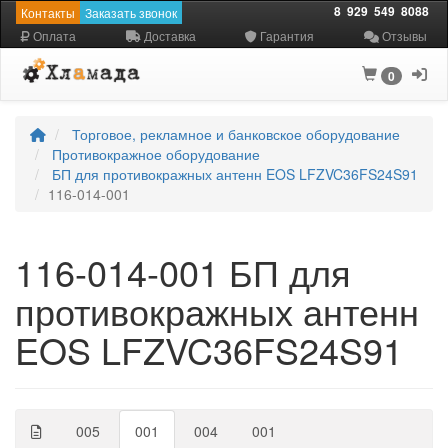
8
929
549
8088
Контакты
Заказать звонок
Оплата
Доставка
Гарантия
Отзывы
0
Торговое, рекламное и банковское оборудование
Противокражное оборудование
БП для противокражных антенн EOS LFZVC36FS24S91
116-014-001
116-014-001 БП для
противокражных антенн
EOS LFZVC36FS24S91
005
001
004
001