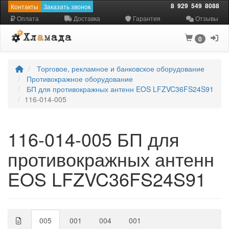
8
929
549
8088
Контакты
Заказать звонок
Оплата
Доставка
Гарантия
Отзывы
0
Торговое, рекламное и банковское оборудование
Противокражное оборудование
БП для противокражных антенн EOS LFZVC36FS24S91
116-014-005
116-014-005 БП для
противокражных антенн
EOS LFZVC36FS24S91
005
001
004
001