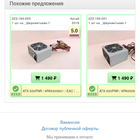
Похожие предложения
223-194-003
Китай
223-194-001
1 шт на _Шереметьево-1
2016
1 шт на _Шереметьево-1
5.0
1 490 ₽
1 490 ₽
ATX-550PNR / 9PA5505601 / EAC / 550W / ATX12V v 2.2 / 2xRail 12V / FAN 120mm / AFC / APFC / GPU 6+2pin / CPU EPS 4pin
Вакансии
Договор публичной оферты
Мы принимаем к оплате: