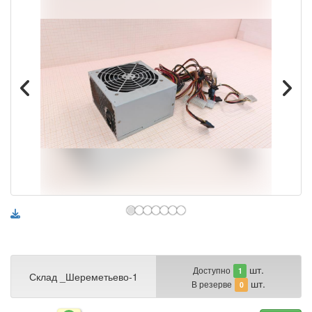
шт.
Доступно
1
Склад _Шереметьево-1
шт.
В резерве
0