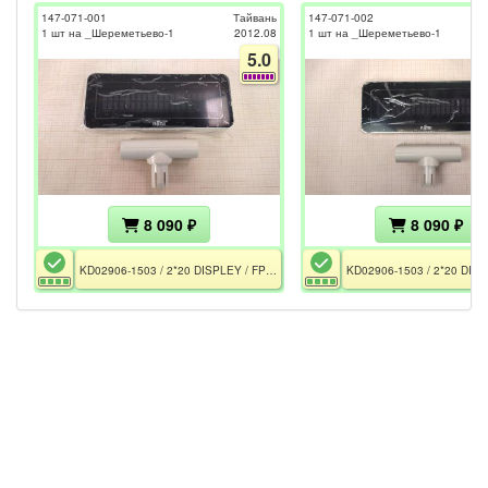
147-071-001
Тайвань
147-071-002
1 шт на _Шереметьево-1
2012.08
1 шт на _Шереметьево-1
5.0
8 090 ₽
8 090 ₽
KD02906-1503 / 2*20 DISPLEY / FPS3DCD / Rev 11J / CE