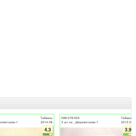
Тайвань
098-078-003
Тайвань
реметьево-1
2014.08
3 шт на _Шереметьево-1
2012.07
4.3
3.9