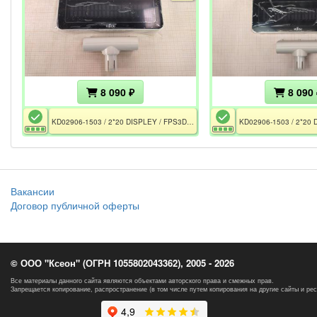
8 090 ₽
8 090 
KD02906-1503 / 2*20 DISPLEY / FPS3DCD / Rev 11J / CE
Вакансии
Договор публичной оферты
© ООО "Ксеон" (ОГРН 1055802043362), 2005 - 2026
Все материалы данного сайта являются объектами авторского права и смежных прав.
Запрещается копирование, распространение (в том числе путем копирования на другие сайты и ре