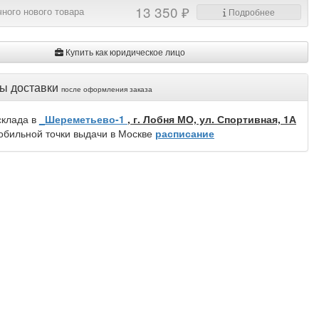
13 350 ₽
ного нового товара
Подробнее
Купить как юридическое лицо
ы доставки
после оформления заказа
склада в
_Шереметьево-1
, г. Лобня МО, ул. Спортивная, 1А
обильной точки выдачи в Москве
расписание