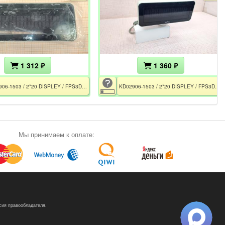
1 312 ₽
1 360 ₽
KD02906-1503 / 2*20 DISPLEY / FPS3DCD / Rev 11J / CE
KD02906-1503 / 2*20 DISPLEY / FPS3DCD / Rev 11J / CE / Кронштейн 41см.
Мы принимаем к оплате:
сия правообладателя.