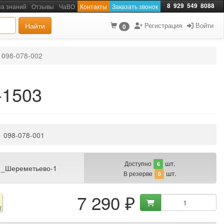
8
929
549
8088
за знаний
Отзывы
ЧаВО
Контакты
Заказать звонок
Найти
Регистрация
Войти
0
098-078-002
-1503
098-078-001
шт.
Доступно
6
 _Шереметьево-1
шт.
В резерве
0
7 290 ₽