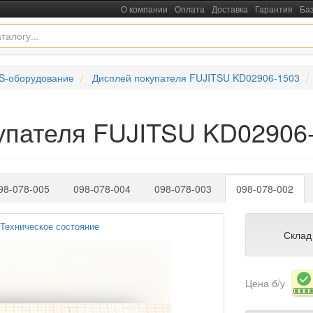
О компании
Оплата
Доставка
Гарантия
Ба
S-оборудование
Дисплей покупателя FUJITSU KD02906-1503
купателя FUJITSU KD02906
98-078-005
098-078-004
098-078-003
098-078-002
Техническое состояние
Склад
Цена б/у