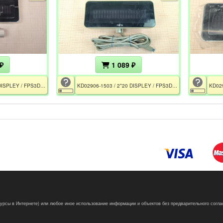
₽
1 089 ₽
KD02906-1503 / 2*20 DISPLEY / FPS3DCD / Rev 11J / CE
KD02906-1503 / 2*20 DISPLEY / FPS3DCD / Rev 11J / CE
сурсы в Интернете) или любое иное использование информации и объектов без предварительного согла