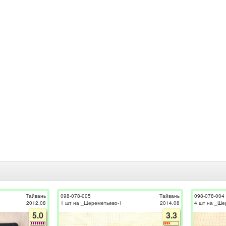
Тайвань
098-078-005
Тайвань
098-078-004
2012.08
1 шт на _Шереметьево-1
2014.08
4 шт на _Ше
5.0
3.3