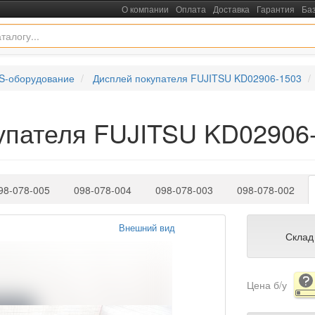
О компании
Оплата
Доставка
Гарантия
Ба
S-оборудование
Дисплей покупателя FUJITSU KD02906-1503
купателя FUJITSU KD02906
98-078-005
098-078-004
098-078-003
098-078-002
Внешний вид
Склад
Цена б/у