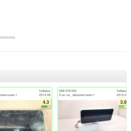
ёртости
Тайвань
098-078-003
Тайвань
реметьево-1
2014.08
3 шт на _Шереметьево-1
2012.07
4.3
3.9