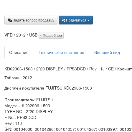
Задать вопрос продавцу
Поделиться
VFD / 20×2 / USB
Подробнее
Описание
Техническое состояние
Внешний вид
KD02906-1503 / 2*20 DISPLEY / FPS3DCD / Rev 11J / CE / Кронш
Тайвань, 2012
Дисплей покупателя FUJITSU KD02906-1503
Производитель: FUJITSU
Модель: KD02906-1503
TYPE NO.: 2*20 DISPLEY
F No.: FPS3DCD
Rev.: 11J
S/N: 00104000; 00104266; 00104257; 00104267; 00103997; 00103