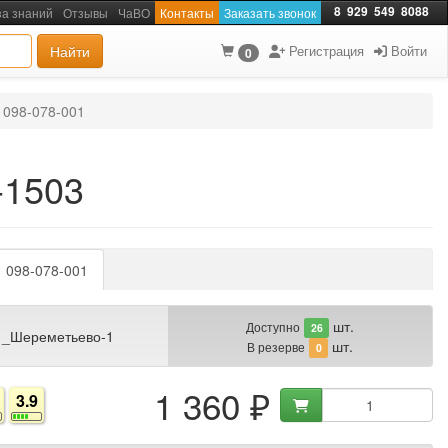
8
929
549
8088
за знаний
Отзывы
ЧаВО
Контакты
Заказать звонок
Найти
Регистрация
Войти
0
098-078-001
-1503
098-078-001
шт.
Доступно
26
 _Шереметьево-1
шт.
В резерве
0
1 360 ₽
3.9