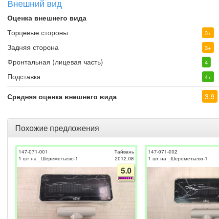
Внешний вид
Оценка внешнего вида
Торцевые стороны
3+
Задняя сторона
3+
Фронтальная (лицевая часть)
4
Подставка
4+
Средняя оценка внешнего вида
3.9
Похожие предложения
147-071-001
Тайвань
147-071-002
1 шт на _Шереметьево-1
2012.08
1 шт на _Шереметьево-1
5.0