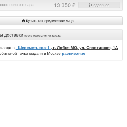
13 350 ₽
ного нового товара
Подробнее
Купить как юридическое лицо
ы доставки
после оформления заказа
склада в
_Шереметьево-1
, г. Лобня МО, ул. Спортивная, 1А
обильной точки выдачи в Москве
расписание