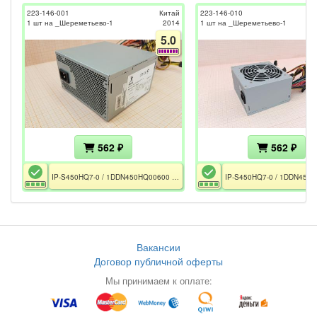
223-146-001
Китай
223-146-010
1 шт на _Шереметьево-1
2014
1 шт на _Шереметьево-1
5.0
562 ₽
562 ₽
IP-S450HQ7-0 / 1DDN450HQ00600 / 450W / ATX12V v 2.2 / 2xRail 12V / FAN 120m / GPU 6pin / CPU EPS 4+4pin
Вакансии
Договор публичной оферты
Мы принимаем к оплате: