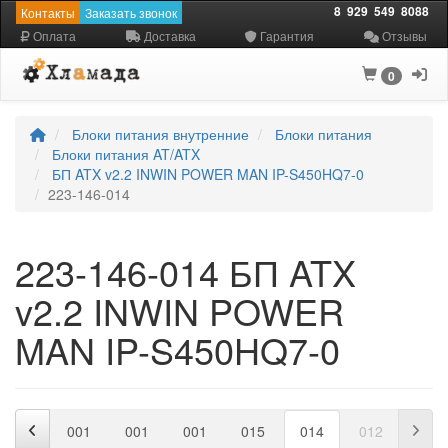
8
929
549
8088
Контакты
Заказать звонок
Оплата
Доставка
Гарантия
Отзывы
0
Блоки питания внутренние
Блоки питания
Блоки питания AT/ATX
БП ATX v2.2 INWIN POWER MAN IP-S450HQ7-0
223-146-014
223-146-014 БП ATX
v2.2 INWIN POWER
MAN IP-S450HQ7-0
001
001
001
001
015
014
012