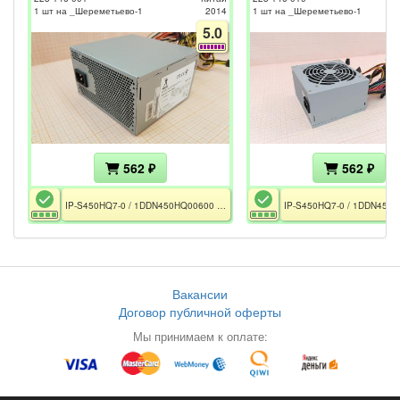
1 шт на _Шереметьево-1
2014
1 шт на _Шереметьево-1
5.0
562 ₽
562 ₽
IP-S450HQ7-0 / 1DDN450HQ00600 / 450W / ATX12V v 2.2 / 2xRail 12V / FAN 120m / GPU 6pin / CPU EPS 4+4pin
Вакансии
Договор публичной оферты
Мы принимаем к оплате: