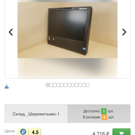
шт.
Доступно
1
Склад _Шереметьево-1
шт.
В резерве
0
Цена
4.5
4 716 ₽