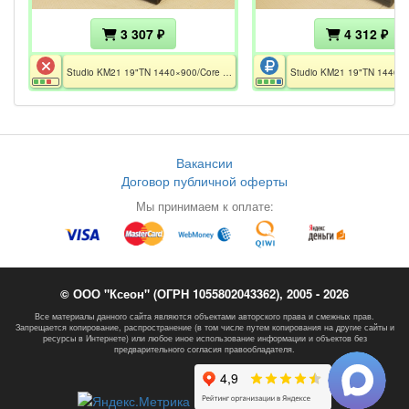
3 307 ₽
4 312 ₽
Studio KM21 19"TN 1440×900/Core 2 Duo E7500/2GB/HDD120GB/GeForce 7100 128Mb/DVDRW//WiFi+BT/без БП
Вакансии
Договор публичной оферты
Мы принимаем к оплате:
© ООО "Ксеон" (ОГРН 1055802043362), 2005 - 2026
Все материалы данного сайта являются объектами авторского права и смежных прав.
Запрещается копирование, распространение (в том числе путем копирования на другие сайты и
ресурсы в Интернете) или любое иное использование информации и объектов без
предварительного согласия правообладателя.