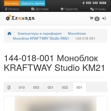
8
929
549
8088
Контакты
Заказать звонок
Оплата
Доставка
Гарантия
Отзывы
0
Компьютеры и периферия
Моноблоки
Моноблок KRAFTWAY Studio KM21
144-018-001
144-018-001 Моноблок
KRAFTWAY Studio KM21
010
003
001
002
001