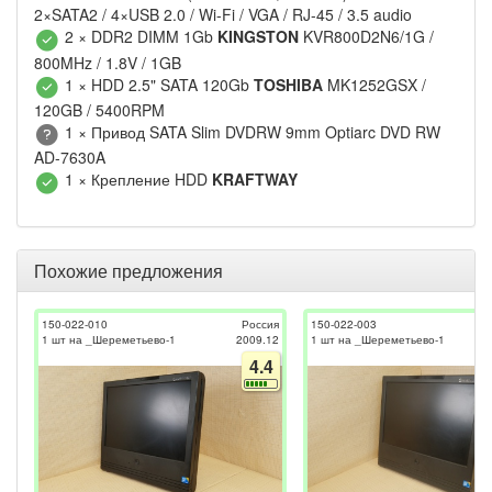
2×SATA2 / 4×USB 2.0 / Wi-Fi / VGA / RJ-45 / 3.5 audio
2 × DDR2 DIMM 1Gb
KINGSTON
KVR800D2N6/1G /
800MHz / 1.8V / 1GB
1 × HDD 2.5" SATA 120Gb
TOSHIBA
MK1252GSX /
120GB / 5400RPM
1 × Привод SATA Slim DVDRW 9mm Optiarc DVD RW
AD-7630A
1 × Крепление HDD
KRAFTWAY
Похожие предложения
150-022-010
Россия
150-022-003
1 шт на _Шереметьево-1
2009.12
1 шт на _Шереметьево-1
4.4