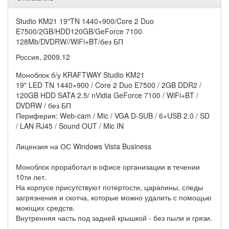
Studio KM21 19"TN 1440×900/Core 2 Duo
E7500/2GB/HDD120GB/GeForce 7100
128Mb/DVDRW//WiFi+BT/без БП
Россия, 2009.12
Моноблок б/у KRAFTWAY Studio KM21
19" LED TN 1440×900 / Core 2 Duo E7500 / 2GB DDR2 /
120GB HDD SATA 2.5/ nVidia GeForce 7100 / WiFi+BT /
DVDRW / без БП
Периферия: Web-cam / Mic / VGA D-SUB / 6×USB 2.0 / SD
/ LAN RJ45 / Sound OUT / Mic IN
Лицензия на ОС Windows Vista Business
Моноблок проработал в офисе организации в течении
10ти лет.
На корпусе присутствуют потертости, царапины, следы
загрязнения и скотча, которые можно удалить с помощью
моющих средств.
Внутренняя часть под задней крышкой - без пыли и грязи.