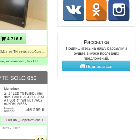
4 716 ₽
Рассылка
Подпишитесь на нашу рассылку и
Studio KM21 19"TN 1440×900/Core 2 Duo E7500/2GB/HDD120GB/GeForce 7100 128Mb/DVDRW//WiFi+BT/без БП
будьте в курсе последних
предложений.
ие, не комплект , без БП
Подписаться
TE SOLO 650
Моноблок
21.5" LED TN FullHD / iH61
/Intel Core i5 /2×DDR3 /SAT
A HDD3.5" /WiFi+BT /WCa
m /HDMI /VESA
Новый
~46 299 ₽
аналог
1 шт на _Шереметьево-1
Китай
2011
4.2