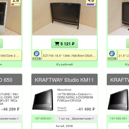
5 121 ₽
iMac A1224 20" 1680×1050/Core 2 Duo T7300/noRAM&HDD&WiFi&DVD/Radeon HD 2400 XT 128Mb
EZ1700 18.5" 1366×768/Atom D525/2GB DDR3/HDD 160GB/Intel GMA 3150/noWiFi/DVDRW/без БП
ся
б/у рабочий
б/
 650
KRAFTWAY Studio KM11
KRAFTW
Моноблок
 FullHD / iH61
19"TN WXGA+/Celeron/1×
i5 /2×DDR3 /SAT
DDR2/SATA2.5/DVDRW/Wi
WiFi+BT /WCa
Fi/WCam/CR/VGA
SA
Новый
~46 299 ₽
~41 490 ₽
аналог
ереметьево-1
157-009-001
1 шт на _Шереметьево-1
147-050-001
Китай
2008