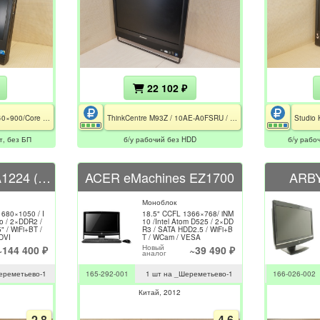
22 102 ₽
Studio KM21 19"TN 1440×900/Core 2 Duo E7500/2GB/HDD120GB/GeForce 7100 128Mb/DVDRW//WiFi+BT/без БП
ThinkCentre M93Z / 10AE-A0FSRU / 23" IPS Full HD / i3-4130 / 8GB DDR3 / noHDD&DVD / WiFi+BT / 150W
т, без БП
б/у рабочий без HDD
б/у рабоч
APPLE iMac 20" A1224 (2007)
ACER eMachines EZ1700
ARBY
Моноблок
680×1050 / I
18.5" CCFL 1366×768/ iNM
o / 2×DDR2 /
10 /Intel Atom D525 / 2×DD
 / WiFi+BT /
R3 / SATA HDD2.5 / WiFi+B
DVI
T / WCam / VESA
Новый
~144 400 ₽
~39 490 ₽
аналог
ереметьево-1
165-292-001
1 шт на _Шереметьево-1
166-026-002
Китай
2012
2.8
4.6