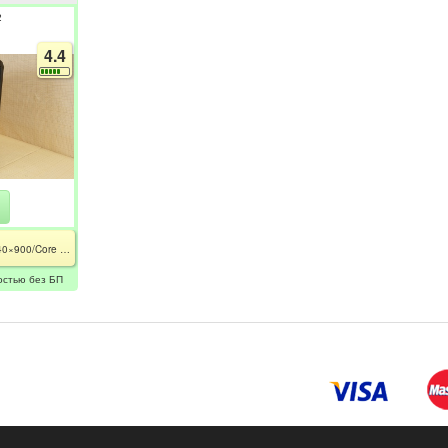
2
4.4
Studio KM21 19"TN 1440×900/Core 2 Duo E7500/2GB/HDD120GB/GeForce 7100 128Mb/DVDRW//WiFi+BT/без БП
остью без БП