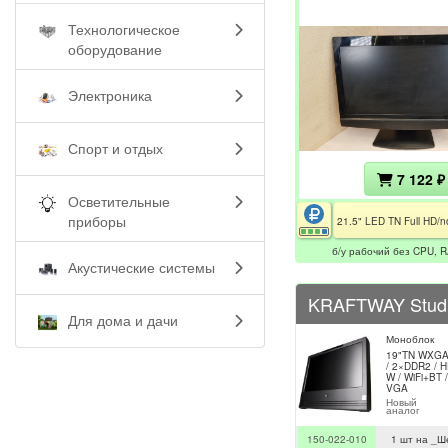
Технологическое
оборудование
Электроника
Спорт и отдых
7 122 ₽
Осветительные
приборы
б/у рабочий без CPU, 
Акустические системы
KRAFTWAY Stud
Для дома и дачи
Моноблок
19"TN WXGA+
/ 2×DDR2 / 
W / WiFi+BT 
VGA
Новый
аналог
150-022-010
1 шт на _Ш