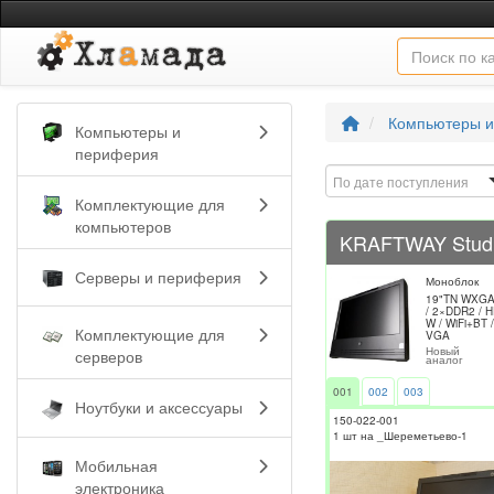
Компьютеры и
Компьютеры и
периферия
По дате поступления
Комплектующие для
компьютеров
KRAFTWAY Stud
Серверы и периферия
Моноблок
19"TN WXGA+
/ 2×DDR2 / 
W / WiFi+BT 
Комплектующие для
VGA
Новый
серверов
аналог
001
002
003
Ноутбуки и аксессуары
150-022-001
1 шт на _Шереметьево-1
Мобильная
электроника