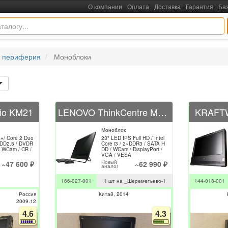
О компании
Оплата
Доставка
Гарантия
Ба
 периферия
Моноблоки
io KM21
LENOVO ThinkCentre M93Z 10AE-A0FSRU
KRAFTW
Моноблок
/ Core 2 Duo
23" LED IPS Full HD / Intel
HDD2.5 / DVDR
Core i3 / 2×DDR3 / SATA H
/ WCam / CR /
DD / WCam / DisplayPort /
VGA / VESA
Новый
~47 600 ₽
~62 990 ₽
аналог
166-027-001
1 шт на _Шереметьево-1
144-018-001
Россия
Китай
2014
2009.12
4.6
4.3