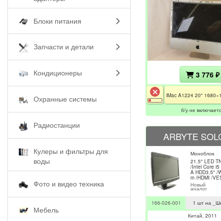
Блоки питания
Запчасти и детали
Кондиционеры
3 776 ₽
Охранные системы
б/у не включает
Радиостанции
ARBYTE SOLO
Кулеры и фильтры для
Моноблок
воды
21.5" LED TN
/Intel Core 
A HDD3.5" /
m /HDMI /VE
Фото и видео техника
Новый
аналог
166-026-001
1 шт на _Ш
Мебель
Китай
2011