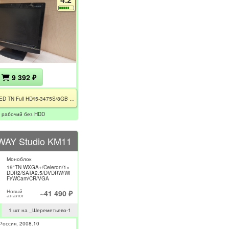
9 392 ₽
21.5" LED TN Full HD/i5-3475S/8GB DDR3/noHDD/WiFi+BT/DVDRW/без БП
у рабочий без HDD
AY Studio KM11
Моноблок
19"TN WXGA+/Celeron/1×
DDR2/SATA2.5/DVDRW/Wi
Fi/WCam/CR/VGA
Новый
~41 490 ₽
аналог
1 шт на _Шереметьево-1
Россия
2008.10