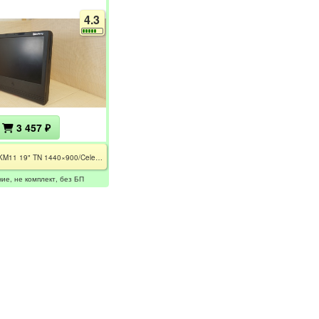
4.3
3 457 ₽
Studio KM11 19" TN 1440×900/Celeron 220/1GB DDR2/HDD 160GB/SiS 330 Mirage IGP 64Mb/DVDRW//WiFi+BT/без БП
чие, не комплект, без БП