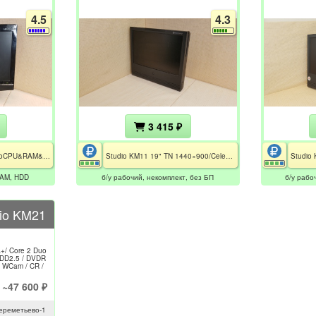
4.5
4.3
3 415 ₽
21.5" LED TN Full HD/noCPU&RAM&HDD/WiFi+BT/DVDRW/безБП
Studio KM11 19" TN 1440×900/Celeron 220/1GB DDR2/HDD 160GB/SiS 330 Mirage IGP 64Mb/DVDRW//WiFi+BT/без БП
RAM, HDD
б/у рабочий, некомплект, без БП
б/у рабо
io KM21
/ Core 2 Duo
HDD2.5 / DVDR
/ WCam / CR /
~47 600 ₽
ереметьево-1