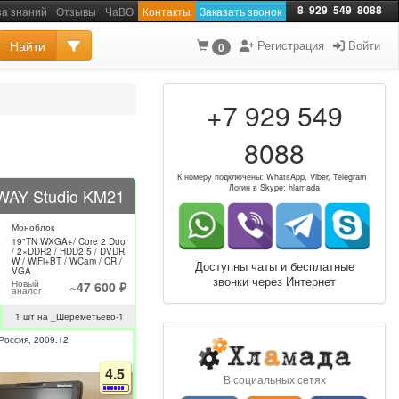
8
929
549
8088
за знаний
Отзывы
ЧаВО
Контакты
Заказать звонок
Найти
Регистрация
Войти
0
+7 929 549
8088
К номеру подключены: WhatsApp, Viber, Telegram
Логин в Skype: hlamada
AY Studio KM21
Моноблок
19"TN WXGA+/ Core 2 Duo
/ 2×DDR2 / HDD2.5 / DVDR
W / WiFi+BT / WCam / CR /
Доступны чаты и бесплатные
VGA
звонки через Интернет
Новый
~47 600 ₽
аналог
1 шт на _Шереметьево-1
Россия
2009.12
4.5
В социальных сетях