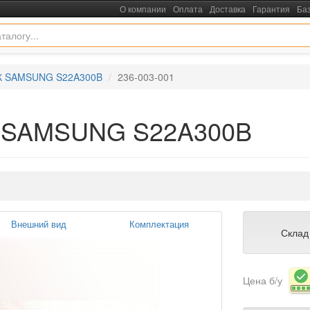
О компании
Оплата
Доставка
Гарантия
Ба
К SAMSUNG S22A300B
236-003-001
К SAMSUNG S22A300B
Внешний вид
Комплектация
Склад
Цена б/у