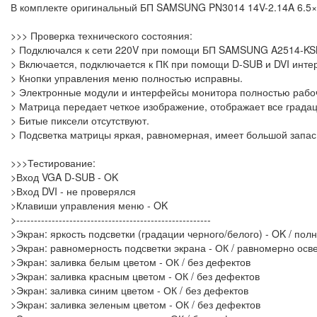
В комплекте оригинальный БП SAMSUNG PN3014 14V-2.14A 6.5×
>>> Проверка технического состояния:
> Подключался к сети 220V при помощи БП SAMSUNG A2514-KS
> Включается, подключается к ПК при помощи D-SUB и DVI инт
> Кнопки управления меню полностью исправны.
> Электронные модули и интерфейсы монитора полностью рабо
> Матрица передает четкое изображение, отображает все градац
> Битые пиксели отсутствуют.
> Подсветка матрицы яркая, равномерная, имеет большой запас 
>>>Тестирование:
>Вход VGA D-SUB - OK
>Вход DVI - не проверялся
>Клавиши управления меню - OK
>-------------------------------------------------------
>Экран: яркость подсветки (градации черного/белого) - OK / пол
>Экран: равномерность подсветки экрана - ОК / равномерно ос
>Экран: заливка белым цветом - ОК / без дефектов
>Экран: заливка красным цветом - ОК / без дефектов
>Экран: заливка синим цветом - ОК / без дефектов
>Экран: заливка зеленым цветом - ОК / без дефектов