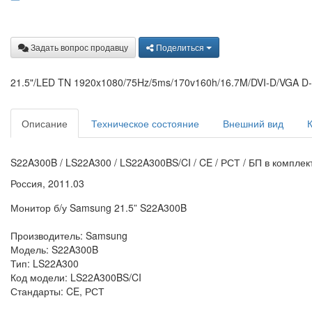
Задать вопрос продавцу
Поделиться
21.5"/LED TN 1920x1080/75Hz/5ms/170v160h/16.7M/DVI-D/VGA D
Описание
Техническое состояние
Внешний вид
S22A300B / LS22A300 / LS22A300BS/CI / CE / РСТ / БП в комплек
Россия, 2011.03
Монитор б/у Samsung 21.5” S22A300B
Производитель: Samsung
Модель: S22A300B
Тип: LS22A300
Код модели: LS22A300BS/CI
Стандарты: CE, РСТ