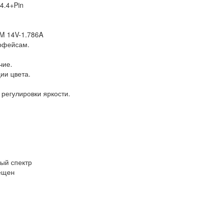
4.4+Pin
M 14V-1.786A
ерфейсам.
чие.
ии цвета.
регулировки яркости.
ный спектр
вещен