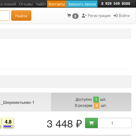
8
929
549
8088
за знаний
Отзывы
ЧаВО
Контакты
Заказать звонок
Найти
Регистрация
Войти
0
шт.
Доступно
1
 _Шереметьево-1
шт.
В резерве
0
3 448 ₽
4.8