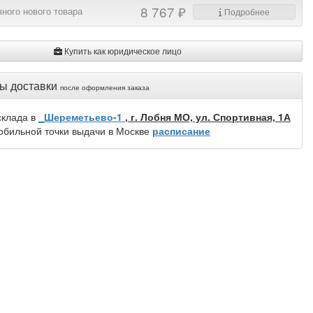
8 767 ₽
ного нового товара
Подробнее
Купить как юридическое лицо
ы доставки
после оформления заказа
склада в
_Шереметьево-1
, г. Лобня МО, ул. Спортивная, 1А
обильной точки выдачи в Москве
расписание