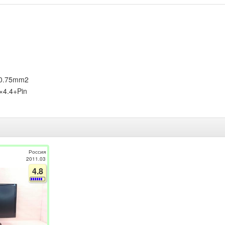
x0.75mm2
×4.4+Pin
Россия
2011.03
4.8