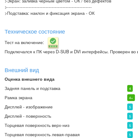
>Экран: заливка черным цветом - ОК / без дефектов
>-------------------------------------------------------
>Подставка: наклон и фиксация экрана - ОК
Техническое состояние
Тест на включение:
Подключался к ПК через D-SUB и DVI интерфейсы. Проверен во 
Внешний вид
Оценка внешнего вида
Задняя панель и подставка
4
Рамка экрана
4+
Дисплей - изображение
5
Дисплей - поверхность
5
Торцевая поверхность верх-низ
5
Торцевая поверхность левая-правая
5