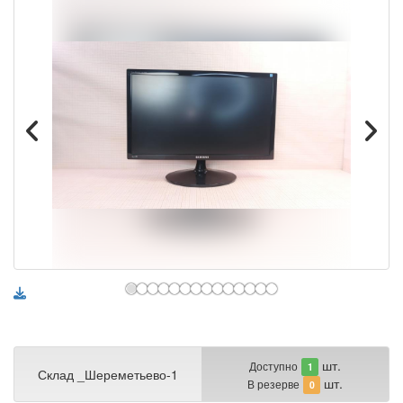
шт.
Доступно
1
Склад _Шереметьево-1
шт.
В резерве
0