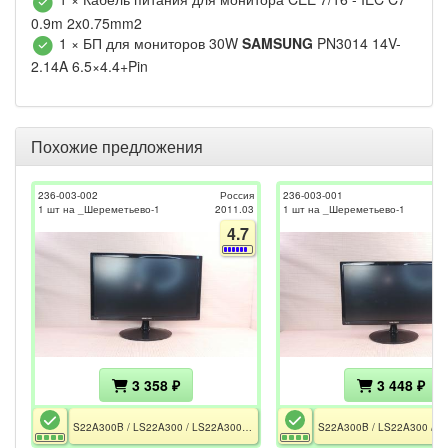
0.9m 2x0.75mm2
1 × БП для мониторов 30W
SAMSUNG
PN3014 14V-
2.14A 6.5×4.4+Pin
Похожие предложения
236-003-002
Россия
236-003-001
1 шт на _Шереметьево-1
2011.03
1 шт на _Шереметьево-1
4.7
3 358 ₽
3 448 ₽
S22A300B / LS22A300 / LS22A300BS/CI / CE / РСТ / БП в комплекте