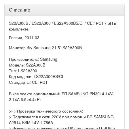
Описание
S22A300B / LS22A300 / LS22A300BS/CI / CE / РСТ / БП в
комплекте
Россия, 2011.03
Монитор б/у Samsung 21.5” S22A300B
Производитель: Samsung
Модель: S22A300B
Тип: LS22A300
Код модели: LS22A300BS/CI
Стандарты: CE, РСТ
В комплекте оригинальный БП SAMSUNG PN3014 14V-
2.14A 6.5×4.4+Pin
>>> Проверка технического состояния:
> Подключался к сети 220V при помощи БП SAMSUNG
A2514-KSM 14V-1.786A
> Включается, подключается к ПК при помощи D-SUB и