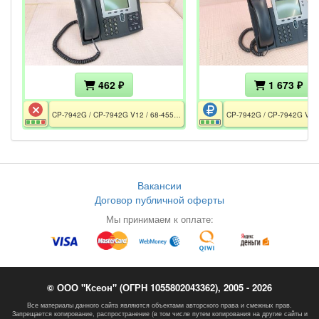
462 ₽
1 673 ₽
CP-7942G / CP-7942G V12 / 68-4553-03 A0 / CE / РСТ / Без БП / Дефект дисплея
Вакансии
Договор публичной оферты
Мы принимаем к оплате:
© ООО "Ксеон" (ОГРН 1055802043362), 2005 - 2026
Все материалы данного сайта являются объектами авторского права и смежных прав.
Запрещается копирование, распространение (в том числе путем копирования на другие сайты и