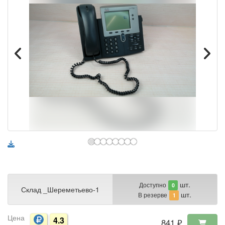
шт.
Доступно
0
Склад _Шереметьево-1
шт.
В резерве
1
Цена
4.3
841 ₽