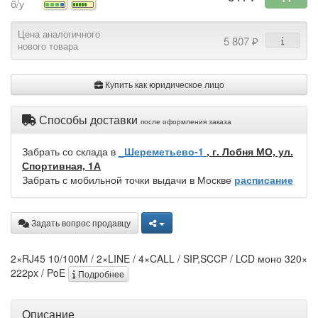
б/у
Цена аналогичного
5 807 ₽
нового товара
Купить как юридическое лицо
Способы доставки
после оформления заказа
Забрать со склада в
_Шереметьево-1
, г. Лобня МО, ул.
Спортивная, 1А
Забрать с мобильной точки выдачи в Москве
расписание
Задать вопрос продавцу
2×RJ45 10/100M / 2×LINE / 4×CALL / SIP,SCCP / LCD моно 320×
222px / PoE
Подробнее
Описание