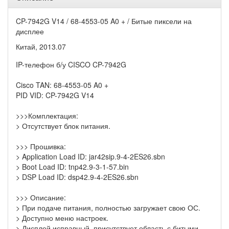
CP-7942G V14 / 68-4553-05 A0 + / Битые пиксели на
дисплее
Китай, 2013.07
IP-телефон б/у CISCO CP-7942G
Cisco TAN: 68-4553-05 A0 +
PID VID: CP-7942G V14
>>>Комплектация:
> Отсутствует блок питания.
>>> Прошивка:
> Application Load ID: jar42sip.9-4-2ES26.sbn
> Boot Load ID: tnp42.9-3-1-57.bin
> DSP Load ID: dsp42.9-4-2ES26.sbn
>>> Описание:
> При подаче питания, полностью загружает свою ОС.
> Доступно меню настроек.
> Дисплей исправный, присутствует область с битыми