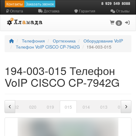
8
929
549
8088
Контакты
Заказать звонок
Оплата
Доставка
Гарантия
Отзывы
0
Телефония
Оргтехника
Оборудование VoIP
Телефон VoIP CISCO CP-7942G
194-003-015
194-003-015 Телефон
VoIP CISCO CP-7942G
1
002
020
019
015
014
013
012