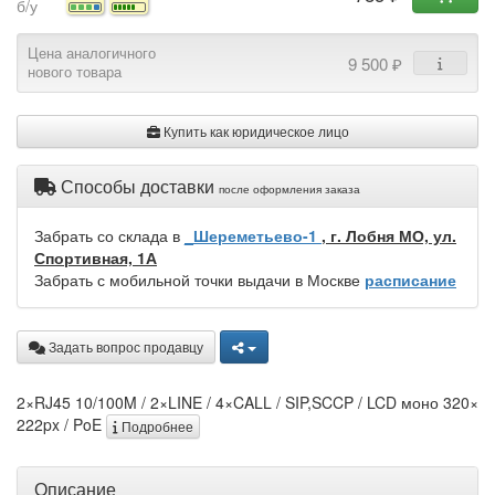
б/у
Цена аналогичного
9 500 ₽
нового товара
Купить как юридическое лицо
Способы доставки
после оформления заказа
Забрать со склада в
_Шереметьево-1
, г. Лобня МО, ул.
Спортивная, 1А
Забрать с мобильной точки выдачи в Москве
расписание
Задать вопрос продавцу
2×RJ45 10/100M / 2×LINE / 4×CALL / SIP,SCCP / LCD моно 320×
222px / PoE
Подробнее
Описание