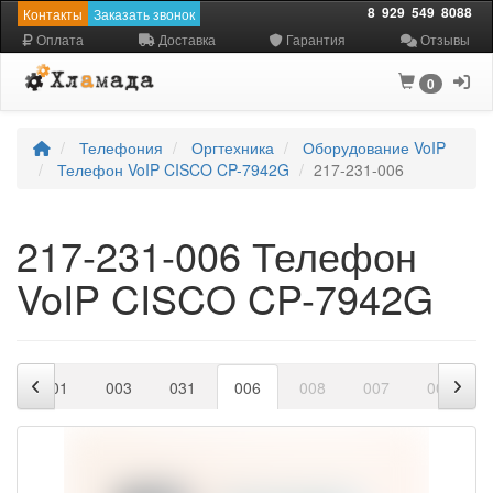
8
929
549
8088
Контакты
Заказать звонок
Оплата
Доставка
Гарантия
Отзывы
0
Телефония
Оргтехника
Оборудование VoIP
Телефон VoIP CISCO CP-7942G
217-231-006
217-231-006 Телефон
VoIP CISCO CP-7942G
1
001
003
031
006
008
007
004