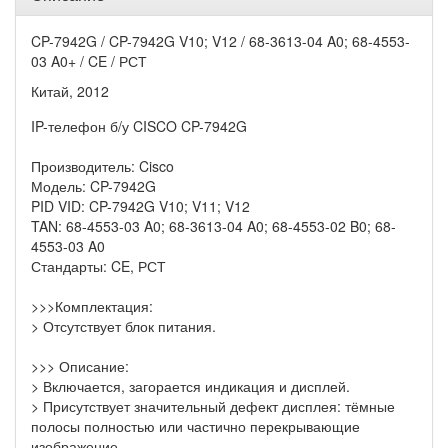
CP-7942G / CP-7942G V10; V12 / 68-3613-04 A0; 68-4553-
03 A0+ / CE / РСТ
Китай, 2012
IP-телефон б/у CISCO CP-7942G
Производитель: Cisco
Модель: CP-7942G
PID VID: CP-7942G V10; V11; V12
TAN: 68-4553-03 A0; 68-3613-04 A0; 68-4553-02 B0; 68-
4553-03 A0
Стандарты: CE, РСТ
>>>Комплектация:
> Отсутствует блок питания.
>>> Описание:
> Включается, загорается индикация и дисплей.
> Присутствует значительный дефект дисплея: тёмные
полосы полностью или частично перекрывающие
изображение.