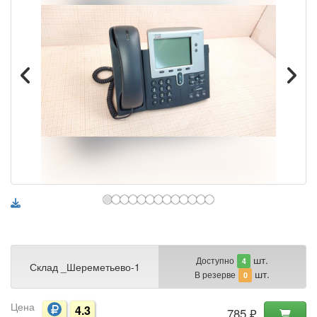
шт.
Доступно
4
Склад _Шереметьево-1
шт.
В резерве
0
Цена
4.3
785 ₽