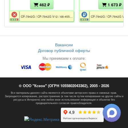
462 ₽
1 673 ₽
CP-7942G / CP-7942G V12 / 68-4553-03 A0 / CE / РСТ / Без БП / Дефект дисплея
Вакансии
Договор публичной оферты
Мы принимаем к оплате:
© ООО "Ксеон" (ОГРН 1055802043362), 2005 - 2026
Все материалы данного сайта являются объектами авторского права и смежных прав.
Запрещается копирование, распространение (в том числе путем копирования на другие сайты и
ресурсы в Интернете) или любое иное использование информации и объектов без
предварительного согласия правообладателя.