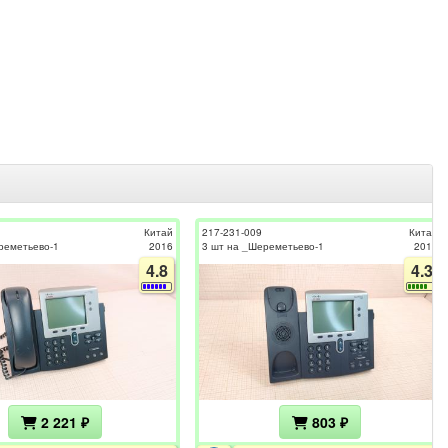
Китай
217-231-009
Китай
реметьево-1
2016
3 шт на _Шереметьево-1
2012
4.8
4.3
2 221 ₽
803 ₽