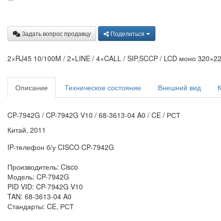
Задать вопрос продавцу
Поделиться
2×RJ45 10/100M / 2×LINE / 4×CALL / SIP,SCCP / LCD моно 320×2
Описание
Техническое состояние
Внешний вид
CP-7942G / CP-7942G V10 / 68-3613-04 A0 / CE / РСТ
Китай, 2011
IP-телефон б/у CISCO CP-7942G
Производитель: Cisco
Модель: CP-7942G
PID VID: CP-7942G V10
TAN: 68-3613-04 A0
Стандарты: CE, РСТ