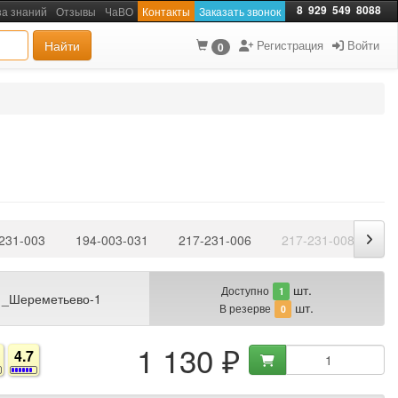
8
929
549
8088
за знаний
Отзывы
ЧаВО
Контакты
Заказать звонок
Найти
Регистрация
Войти
0
231-003
194-003-031
217-231-006
217-231-008
21
шт.
Доступно
1
 _Шереметьево-1
шт.
В резерве
0
1 130 ₽
4.7