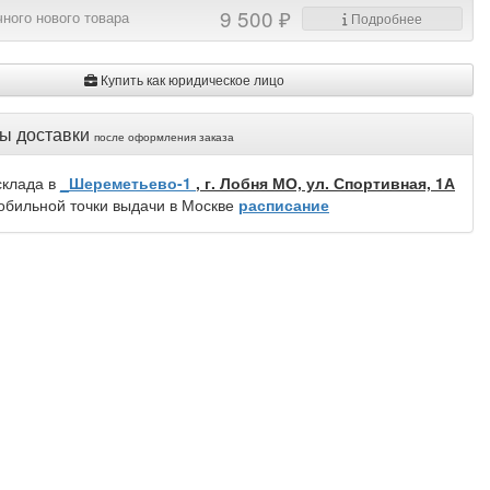
9 500 ₽
ного нового товара
Подробнее
Купить как юридическое лицо
ы доставки
после оформления заказа
склада в
_Шереметьево-1
, г. Лобня МО, ул. Спортивная, 1А
обильной точки выдачи в Москве
расписание