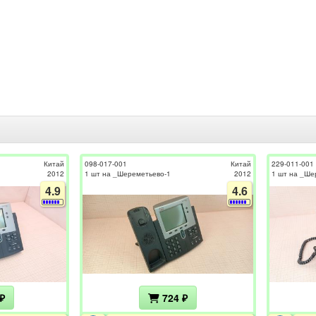
Китай
098-017-001
Китай
229-011-001
2012
1 шт на _Шереметьево-1
2012
1 шт на _Ше
4.9
4.6
₽
724 ₽