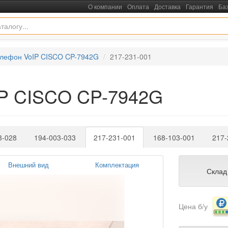
О компании
Оплата
Доставка
Гарантия
Ба
лефон VoIP CISCO CP-7942G
217-231-001
IP CISCO CP-7942G
3-028
194-003-033
217-231-001
168-103-001
217-
Внешний вид
Комплектация
Склад
Цена б/у