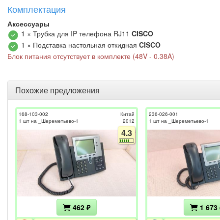
Комплектация
Аксессуары
1 × Трубка для IP телефона RJ11
CISCO
1 × Подставка настольная откидная
CISCO
Блок питания отсутствует в комплекте (48V - 0.38A)
Похожие предложения
168-103-002
Китай
236-026-001
1 шт на _Шереметьево-1
2012
1 шт на _Шереметьево-1
4.3
462 ₽
1 673 