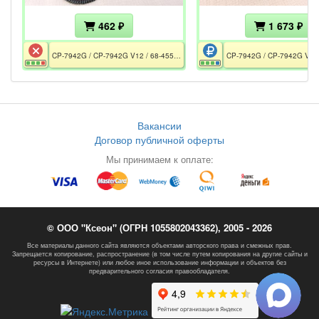
462 ₽
1 673 ₽
CP-7942G / CP-7942G V12 / 68-4553-03 A0 / CE / РСТ / Без БП / Дефект дисплея
Вакансии
Договор публичной оферты
Мы принимаем к оплате:
© ООО "Ксеон" (ОГРН 1055802043362), 2005 - 2026
Все материалы данного сайта являются объектами авторского права и смежных прав.
Запрещается копирование, распространение (в том числе путем копирования на другие сайты и
ресурсы в Интернете) или любое иное использование информации и объектов без
предварительного согласия правообладателя.