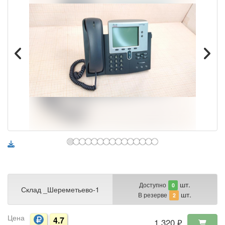
шт.
Доступно
0
Склад _Шереметьево-1
шт.
В резерве
2
Цена
4.7
1 320 ₽