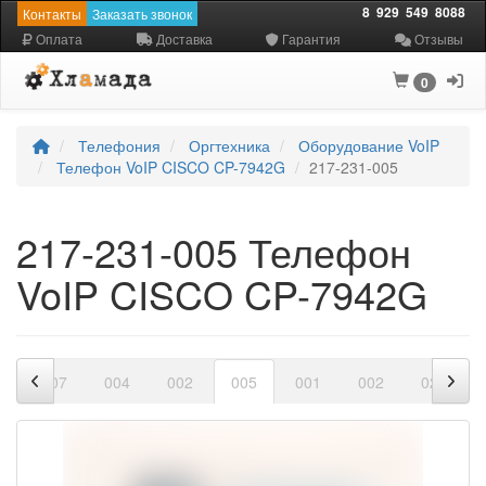
8
929
549
8088
Контакты
Заказать звонок
Оплата
Доставка
Гарантия
Отзывы
0
Телефония
Оргтехника
Оборудование VoIP
Телефон VoIP CISCO CP-7942G
217-231-005
217-231-005 Телефон
VoIP CISCO CP-7942G
8
007
004
002
005
001
002
020