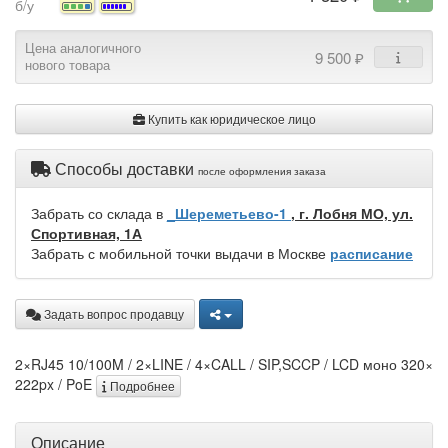
б/у
Цена аналогичного
9 500 ₽
нового товара
Купить как юридическое лицо
Способы доставки
после оформления заказа
Забрать со склада в
_Шереметьево-1
, г. Лобня МО, ул.
Спортивная, 1А
Забрать с мобильной точки выдачи в Москве
расписание
Задать вопрос продавцу
2×RJ45 10/100M / 2×LINE / 4×CALL / SIP,SCCP / LCD моно 320×
222px / PoE
Подробнее
Описание