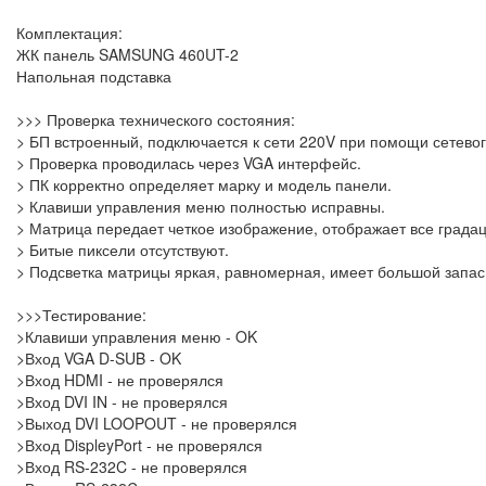
Комплектация:
ЖК панель SAMSUNG 460UT-2
Напольная подставка
>>> Проверка технического состояния:
> БП встроенный, подключается к сети 220V при помощи сетевог
> Проверка проводилась через VGA интерфейс.
> ПК корректно определяет марку и модель панели.
> Клавиши управления меню полностью исправны.
> Матрица передает четкое изображение, отображает все градац
> Битые пиксели отсутствуют.
> Подсветка матрицы яркая, равномерная, имеет большой запас 
>>>Тестирование:
>Клавиши управления меню - OK
>Вход VGA D-SUB - OK
>Вход HDMI - не проверялся
>Вход DVI IN - не проверялся
>Выход DVI LOOPOUT - не проверялся
>Вход DispleyPort - не проверялся
>Вход RS-232C - не проверялся