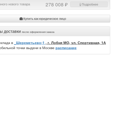
278 008 ₽
ного нового товара
Подробнее
Купить как юридическое лицо
ы доставки
после оформления заказа
склада в
_Шереметьево-1
, г. Лобня МО, ул. Спортивная, 1А
обильной точки выдачи в Москве
расписание