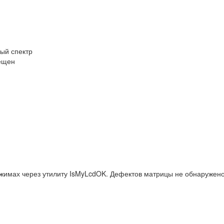
ный спектр
вещен
жимах через утилиту IsMyLcdOK. Дефектов матрицы не обнаружено.