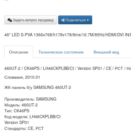
Задать вопрос продавцу
Поделиться
46" LED S-PVA 1366x768/h178v178/8ms/16.7M/85Hz/HDMI/DVI I
Описание
Техническое состояние
Внешний вид
460UT-2 / CK46PS / LH46CKPLBB/CI / Version SP01 / CE / РСТ / Н
Словакия, 2010.01
ЖК панель б/у SAMSUNG 460UT-2
Производитель: SAMSUNG
Модель: 460UT-2
Тип: CK46PS
Код модели: LH46CKPLBB/CI
Version SP01
Стандарты: CE, РСТ