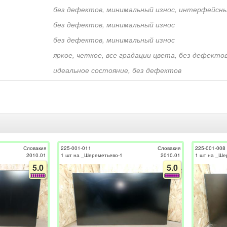
без дефектов, минимальный износ, интерфейсны
без дефектов, минимальный износ
без дефектов, минимальный износ
яркое, четкое, все градации цвета, без дефекто
идеальное состояние, без дефектов
Словакия
225-001-011
Словакия
225-001-008
2010.01
1 шт на _Шереметьево-1
2010.01
1 шт на _Ше
5.0
5.0