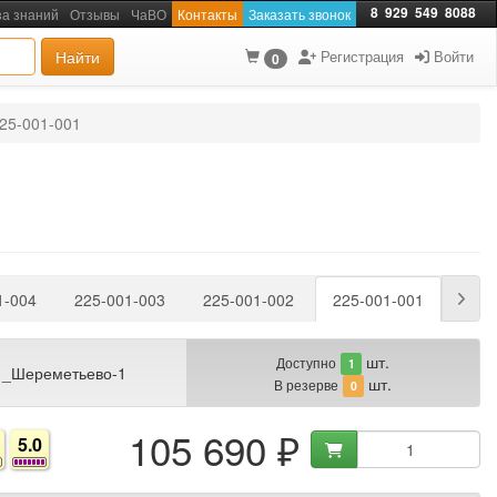
8
929
549
8088
за знаний
Отзывы
ЧаВО
Контакты
Заказать звонок
Найти
Регистрация
Войти
0
25-001-001
1-004
225-001-003
225-001-002
225-001-001
шт.
Доступно
1
 _Шереметьево-1
шт.
В резерве
0
105 690 ₽
5.0