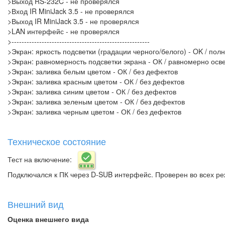
>Выход RS-232C - не проверялся
>Вход IR MiniJack 3.5 - не проверялся
>Выход IR MiniJack 3.5 - не проверялся
>LAN интерфейс - не проверялся
>-------------------------------------------------------
>Экран: яркость подсветки (градации черного/белого) - OK / пол
>Экран: равномерность подсветки экрана - ОК / равномерно ос
>Экран: заливка белым цветом - ОК / без дефектов
>Экран: заливка красным цветом - ОК / без дефектов
>Экран: заливка синим цветом - ОК / без дефектов
>Экран: заливка зеленым цветом - ОК / без дефектов
>Экран: заливка черным цветом - ОК / без дефектов
Техническое состояние
Тест на включение:
Подключался к ПК через D-SUB интерфейс. Проверен во всех ре
Внешний вид
Оценка внешнего вида