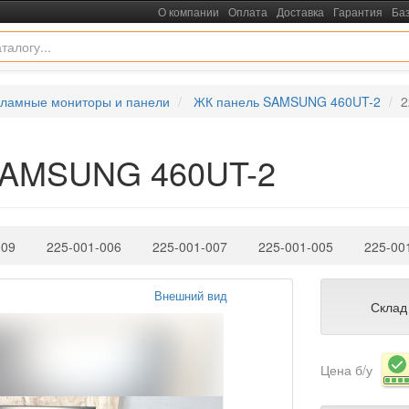
О компании
Оплата
Доставка
Гарантия
Ба
кламные мониторы и панели
ЖК панель SAMSUNG 460UT-2
2
 SAMSUNG 460UT-2
009
225-001-006
225-001-007
225-001-005
225-00
Внешний вид
Склад
Цена б/у