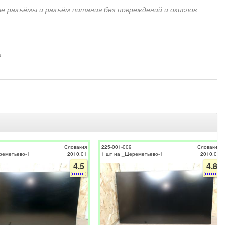
е разъёмы и разъём питания без повреждений и окислов
в
Словакия
225-001-009
Словакия
реметьево-1
2010.01
1 шт на _Шереметьево-1
2010.01
4.5
4.8