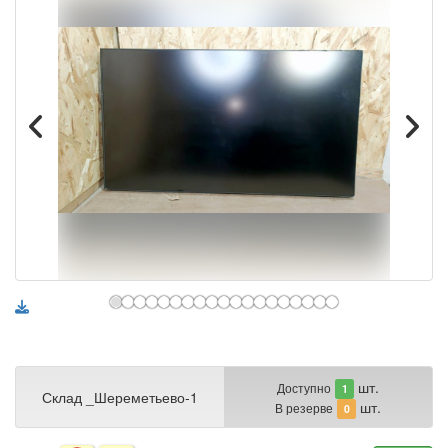
шт.
Доступно
1
Склад _Шереметьево-1
шт.
В резерве
0