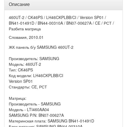
Описание
460UT-2 / CK46PS / LH46CKPLBB/CI / Version SP01 /
BN41-01491D / BN44-00310A / BN07-00627A / CE / РСТ /
Разбита матрица
Словакия, 2010.01
ЖК панель б/у SAMSUNG 460UT-2
Производитель: SAMSUNG
Модель: 460UT-2
Тип: CK46PS
Код модели: LH46CKPLBB/CI
Version SP01
Стандарты: CE, РСТ
Матрица:
Производитель - SAMSUNG
Модель - LTI460AA04
SAMSUNG P/N: BN07-00627A
Материнская плата: SAMSUNG BN41-01491D
Блок питания: SAMSUNG BN44-00310A