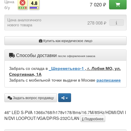
Цена
4.8
7 020 ₽
б/у
Цена аналогичного
278 008 ₽
нового товара
Купить как юридическое лицо
Способы доставки
после оформления заказа
Забрать со склада в
_Шереметьево-1
, г. Лобня МО, ул.
Спортивная, 1А
Забрать с мобильной точки выдачи в Москве
расписание
Задать вопрос продавцу
46" LED S-PVA 1366x768/h178v178/8ms/16.7M/85Hz/HDMI/DVI I
N/DVI LOOPOUT/VGA/DP/RS-232C/LAN
Подробнее