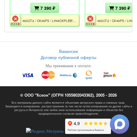
7 390 ₽
7 390 ₽
460UT-2 / CK46PS / LH46CKPLBB/CI / Version SP01 / BN41-01491D / BN44-00310A / BN07-00627A / CE / РСТ / Разбита матрица
Вакансии
Договор публичной оферты
Мы принимаем к оплате:
© ООО "Ксеон" (ОГРН 1055802043362), 2005 - 2026
Все материалы данного сайта являются объектами авторского права и смежных прав.
Запрещается копирование, распространение (в том числе путем копирования на другие сайты и
ресурсы в Интернете) или любое иное использование информации и объектов без
предварительного согласия правообладателя.