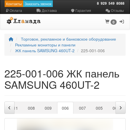
8
929
549
8088
Контакты
Заказать звонок
Оплата
Доставка
Гарантия
Отзывы
0
Торговое, рекламное и банковское оборудование
Рекламные мониторы и панели
ЖК панель SAMSUNG 460UT-2
225-001-006
225-001-006 ЖК панель
SAMSUNG 460UT-2
0
011
008
009
006
007
005
004