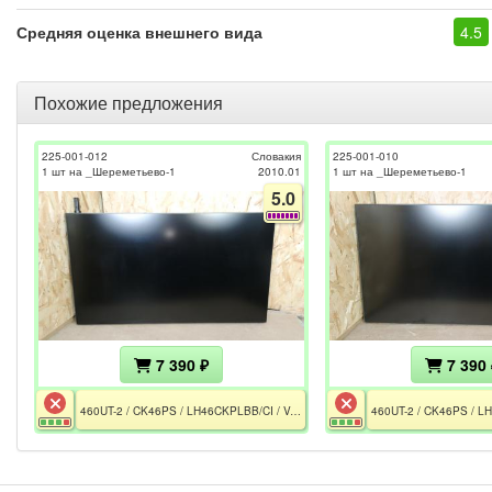
Средняя оценка внешнего вида
4.5
Похожие предложения
225-001-012
Словакия
225-001-010
1 шт на _Шереметьево-1
2010.01
1 шт на _Шереметьево-1
5.0
7 390 ₽
7 390 
460UT-2 / CK46PS / LH46CKPLBB/CI / Version SP01 / BN41-01491D / BN44-00310A / BN07-00627A / CE / РСТ / Разбита матрица