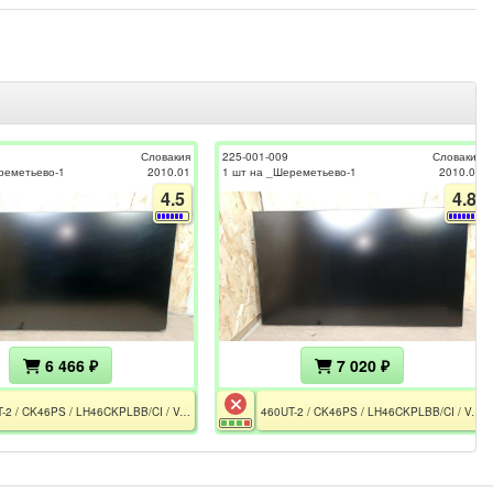
Словакия
225-001-009
Словакия
реметьево-1
2010.01
1 шт на _Шереметьево-1
2010.01
4.5
4.8
6 466 ₽
7 020 ₽
460UT-2 / CK46PS / LH46CKPLBB/CI / Version SP01 / BN41-01491D / BN44-00310A / BN07-00627A / CE / РСТ / Разбита матрица
460UT-2 / CK46PS / LH46CKPLBB/CI / Version SP01 / BN41-01491D / BN44-00310A / BN07-00627A / CE / РСТ / Разбита матрица