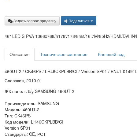
Задать вопрос продавцу
Поделиться
46" LED S-PVA 1366x768/h178v178/8ms/16.7M/85Hz/HDMI/DVI I
Описание
Техническое состояние
Внешний вид
460UT-2 / CK46PS / LH46CKPLBB/CI / Version SP01 / BN41-01491D
Словакия, 2010.01
ЖК панель б/у SAMSUNG 460UT-2
Производитель: SAMSUNG
Модель: 460UT-2
Тип: CK46PS
Код модели: LH46CKPLBB/CI
Version SP01
Стандарты: CE, РСТ