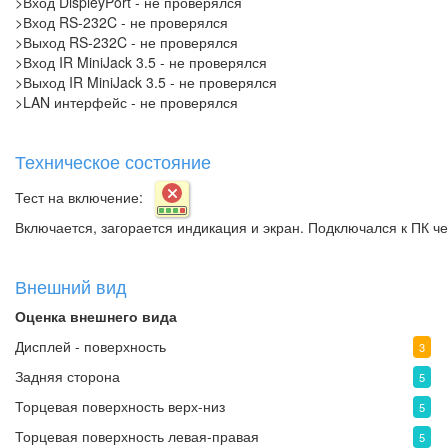
>Вход DispleyPort - не проверялся
>Вход RS-232C - не проверялся
>Выход RS-232C - не проверялся
>Вход IR MiniJack 3.5 - не проверялся
>Выход IR MiniJack 3.5 - не проверялся
>LAN интерфейс - не проверялся
Техническое состояние
Тест на включение:
Включается, загорается индикация и экран. Подключался к ПК ч
Внешний вид
Оценка внешнего вида
Дисплей - поверхность
3
Задняя сторона
5
Торцевая поверхность верх-низ
5
Торцевая поверхность левая-правая
5