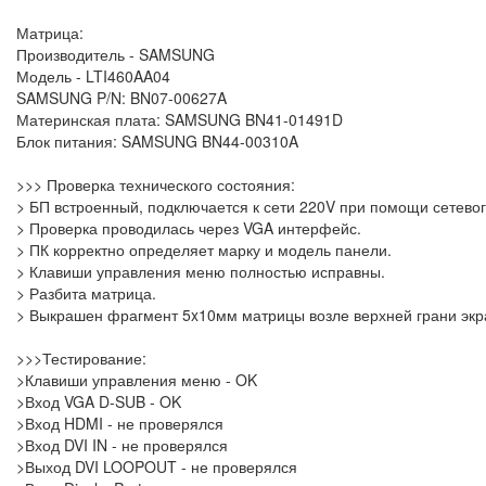
Матрица:
Производитель - SAMSUNG
Модель - LTI460AA04
SAMSUNG P/N: BN07-00627A
Материнская плата: SAMSUNG BN41-01491D
Блок питания: SAMSUNG BN44-00310A
>>> Проверка технического состояния:
> БП встроенный, подключается к сети 220V при помощи сетевог
> Проверка проводилась через VGA интерфейс.
> ПК корректно определяет марку и модель панели.
> Клавиши управления меню полностью исправны.
> Разбита матрица.
> Выкрашен фрагмент 5x10мм матрицы возле верхней грани экр
>>>Тестирование:
>Клавиши управления меню - OK
>Вход VGA D-SUB - OK
>Вход HDMI - не проверялся
>Вход DVI IN - не проверялся
>Выход DVI LOOPOUT - не проверялся