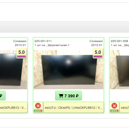
Словакия
225-001-011
Словакия
225-001-008
2010.01
1 шт на _Шереметьево-1
2010.01
1 шт на _Ше
5.0
5.0
₽
7 390 ₽
460UT-2 / CK46PS / LH46CKPLBB/CI / Version SP01 / BN41-01491D / BN44-00310A / BN07-00627A / CE / РСТ / Разбита матрица
460UT-2 / CK46PS / LH46CKPLBB/CI / Version SP01 / BN41-01491D / BN44-00310A / BN07-00627A / CE / РСТ / Разбита матрица