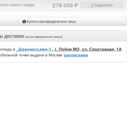
278 008 ₽
ного нового товара
Подробнее
Купить как юридическое лицо
ы доставки
после оформления заказа
склада в
_Шереметьево-1
, г. Лобня МО, ул. Спортивная, 1А
обильной точки выдачи в Москве
расписание