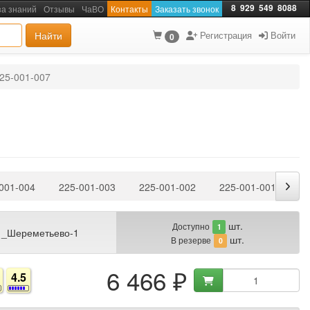
8
929
549
8088
за знаний
Отзывы
ЧаВО
Контакты
Заказать звонок
Найти
Регистрация
Войти
0
25-001-007
001-004
225-001-003
225-001-002
225-001-001
шт.
Доступно
1
 _Шереметьево-1
шт.
В резерве
0
6 466 ₽
4.5