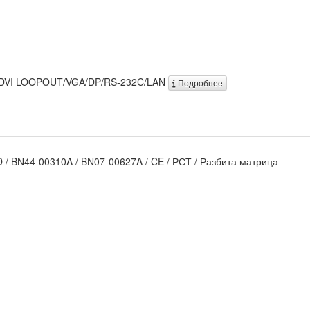
N/DVI LOOPOUT/VGA/DP/RS-232C/LAN
Подробнее
 / BN44-00310A / BN07-00627A / CE / РСТ / Разбита матрица