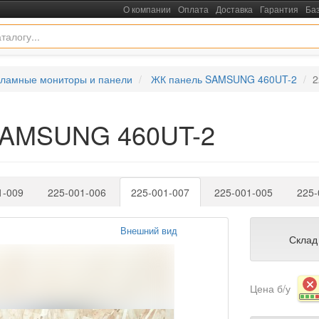
О компании
Оплата
Доставка
Гарантия
Ба
кламные мониторы и панели
ЖК панель SAMSUNG 460UT-2
2
 SAMSUNG 460UT-2
1-009
225-001-006
225-001-007
225-001-005
225-
Внешний вид
Склад
Цена б/у