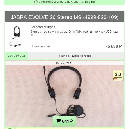
б/у работоспособность неизвестна. Без БП
JABRA EVOLVE 20 Stereo MS (4999-823-109)
Стереогарнитура
Stereo / 150 Гц ~ 7 кГц / 32 Ohm / Mic 100 Гц - 10 кГц / USB / 2.1
m
~5 630 ₽
Новый аналог
236-060-002
1 шт на _Шереметьево-1
Китай
2015
3.0
641 ₽