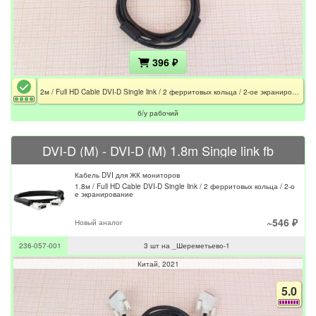
396 ₽
2м / Full HD Cable DVI-D Single link / 2 ферритовых кольца / 2-ое экранирование
б/у рабочий
DVI-D (M) - DVI-D (M) 1.8m Single link fb
Кабель DVI для ЖК мониторов
1.8м / Full HD Cable DVI-D Single link / 2 ферритовых кольца / 2-о
е экранирование
~546 ₽
Новый аналог
236-057-001
3 шт на _Шереметьево-1
Китай
2021
5.0