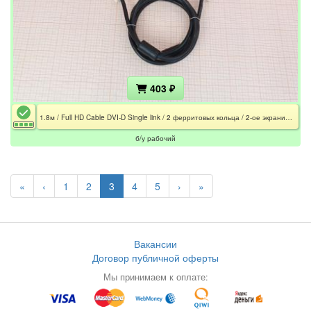
403 ₽
1.8м / Full HD Cable DVI-D Single link / 2 ферритовых кольца / 2-ое экранирование
б/у рабочий
«
‹
1
2
3
4
5
›
»
Вакансии
Договор публичной оферты
Мы принимаем к оплате: