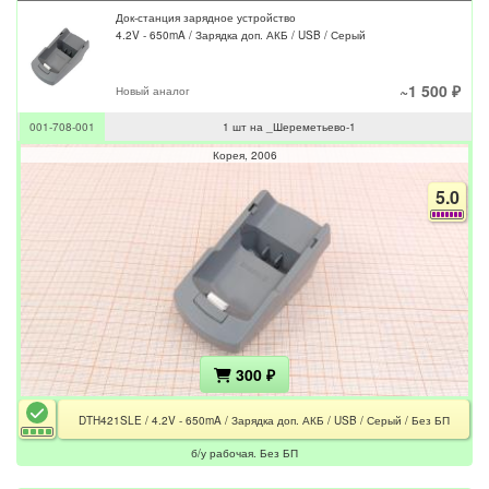
Док-станция зарядное устройство
4.2V - 650mA / Зарядка доп. АКБ / USB / Серый
~1 500 ₽
Новый аналог
001-708-001
1 шт на _Шереметьево-1
Корея
2006
5.0
300 ₽
DTH421SLE / 4.2V - 650mA / Зарядка доп. АКБ / USB / Серый / Без БП
б/у рабочая. Без БП