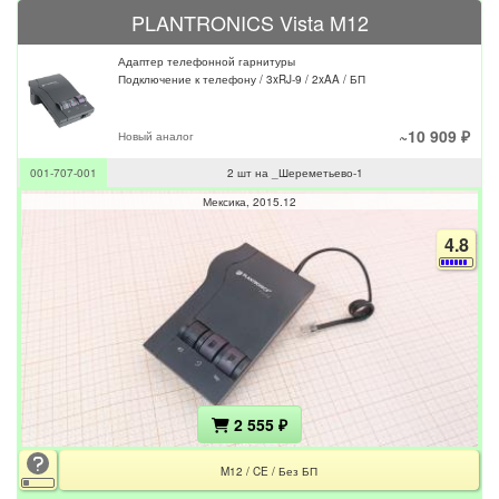
PLANTRONICS Vista M12
Адаптер телефонной гарнитуры
Подключение к телефону / 3xRJ-9 / 2xAA / БП
~10 909 ₽
Новый аналог
001-707-001
2 шт на _Шереметьево-1
Мексика
2015.12
4.8
2 555 ₽
M12 / CE / Без БП