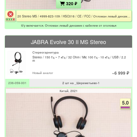
320 ₽
20 Stereo MS / 4999-823-109 / HSC016 / CE / FCC / Отломан левый динамик с кабелем от оголовья
б/у включается. Отломан левый динамик с кабелем от оголовья
JABRA Evolve 30 II MS Stereo
Стереогарнитура
Stereo / 150 Гц ~ 7 кГц / 32 Ohm / Mic 100 Гц - 10 кГц / USB / 2.2
m
~6 999 ₽
Новый аналог
236-059-001
2 шт на _Шереметьево-1
Китай
2021
5.0