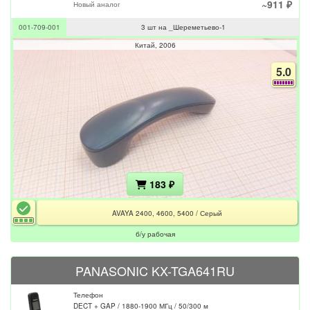
~911 ₽
Новый аналог
001-709-001
3 шт на _Шереметьево-1
Китай
2006
5.0
183 ₽
AVAYA 2400, 4600, 5400 / Серый
б/у рабочая
PANASONIC KX-TGA641RU
Телефон
DECT + GAP / 1880-1900 МГц / 50/300 м