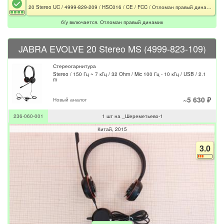
20 Stereo UC / 4999-829-209 / HSC016 / CE / FCC / Отломан правый динамик
б/у включается. Отломан правый динамик
JABRA EVOLVE 20 Stereo MS (4999-823-109)
Стереогарнитура
Stereo / 150 Гц ~ 7 кГц / 32 Ohm / Mic 100 Гц - 10 кГц / USB / 2.1
m
~5 630 ₽
Новый аналог
236-060-001
1 шт на _Шереметьево-1
Китай
2015
3.0