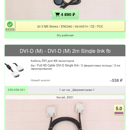
4 890 ₽
30 II MS Stereo / ENC060 / 09-00574 / CE / FCC
б/у рабочая
DVI-D (M) - DVI-D (M) 2m Single link fb
Кабель DVI для ЖК мониторов
2м / Full HD Cable DVI-D Single link / 2 ферритовых кольца / 2-ое
экранирование
~538 ₽
Новый аналог
236-058-001
1 шт на _Шереметьево-1
Китай
2021
5.0