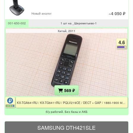
~4 050 ₽
Новый аналог
001-650-002
1 шт на _Шереметьево-1
Китай
2011
4.6
569 ₽
KX-TGA641RU / KX-TG6411RU / PQLV219CE / DECT + GAP / 1880-1900 МГц / 50/300 м / Без базы и АКБ
б/у рабочий. Без базы и АКБ
SAMSUNG DTH421SLE