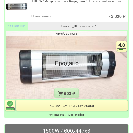
1400 W / Инфракрасный / Кварцевый / Потолочный/Настенный
~3 020 ₽
Новый аналог
114-681-001
0 шт на _Шереметьево-1
Китай
2013.06
4.0
Продано
503 ₽
SC-252 / CE / РСТ / Без стойки
б/у рабочий. Без стойки
1500W / 600x447x6