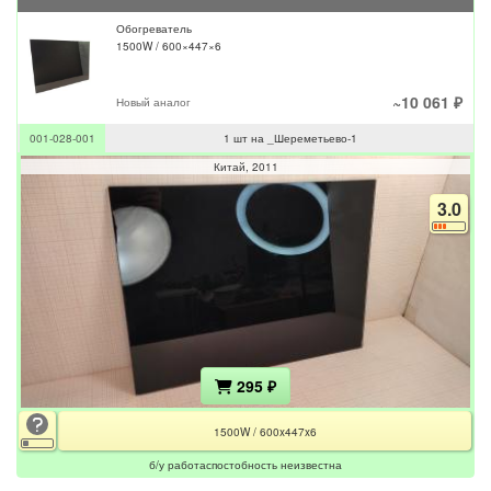
Обогреватель
1500W / 600×447×6
~10 061 ₽
Новый аналог
001-028-001
1 шт на _Шереметьево-1
Китай
2011
3.0
295 ₽
1500W / 600x447x6
б/у работаспостобность неизвестна