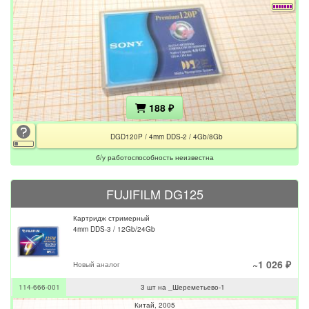
188 ₽
DGD120P / 4mm DDS-2 / 4Gb/8Gb
б/у работоспособность неизвестна
FUJIFILM DG125
Картридж стримерный
4mm DDS-3 / 12Gb/24Gb
~1 026 ₽
Новый аналог
114-666-001
3 шт на _Шереметьево-1
Китай
2005