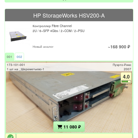
HP StorageWorks HSV200-A
Контроллер Fibre Channel
2U / 6×SFP 4Gbs / 2×COM / 2×PSU
~168 900 ₽
Новый аналог
001
002
173-101-001
Пуэрто-Рико
1 шт на _Шереметьево-1
2007
4.0
11 080 ₽