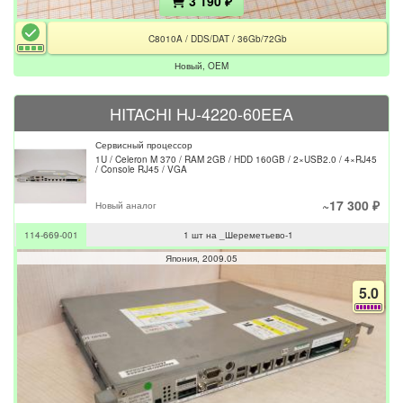
3 190 ₽
C8010A / DDS/DAT / 36Gb/72Gb
Новый, OEM
HITACHI HJ-4220-60EEA
Сервисный процессор
1U / Celeron M 370 / RAM 2GB / HDD 160GB / 2×USB2.0 / 4×RJ45
/ Console RJ45 / VGA
~17 300 ₽
Новый аналог
114-669-001
1 шт на _Шереметьево-1
Япония
2009.05
5.0