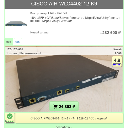
CISCO AIR-WLC4402-12-K9
Контроллер Fibre Channel
1U/2×SFP 1G/RS232/ServicePort10/100 Mbps(RJ45)/UtilityPort10/1
00/1000 Mbps(RJ45)/2×ExSlots
~282 600 ₽
Новый аналог
001
002
173-173-001
Китай
1 шт на _Шереметьево-1
2008
4.9
24 853 ₽
CISCO AIR-WLC4402-12-K9 / 47-18526-02 / CE / черный
б/у рабочий