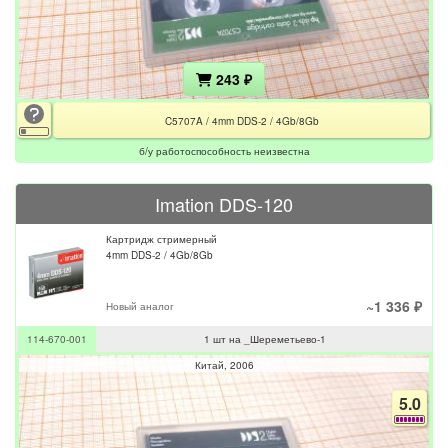
243 ₽
C5707A / 4mm DDS-2 / 4Gb/8Gb
б/у работоспособность неизвестна
Imation DDS-120
Картридж стримерный
4mm DDS-2 / 4Gb/8Gb
~1 336 ₽
Новый аналог
114-670-001
1 шт на _Шереметьево-1
Китай
2006
5.0