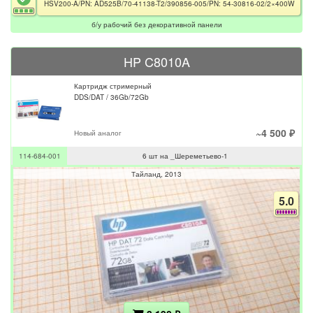
HSV200-A/PN: AD525B/70-41138-T2/390856-005/PN: 54-30816-02/2×400W
б/у рабочий без декоративной панели
HP C8010A
Картридж стримерный
DDS/DAT / 36Gb/72Gb
~4 500 ₽
Новый аналог
114-684-001
6 шт на _Шереметьево-1
Тайланд
2013
5.0