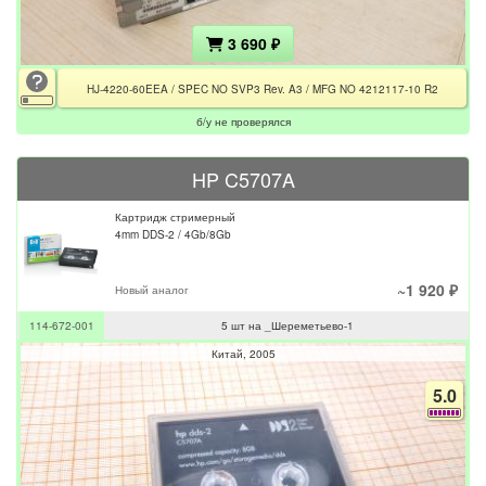
3 690 ₽
HJ-4220-60EEA / SPEC NO SVP3 Rev. A3 / MFG NO 4212117-10 R2
б/у не проверялся
HP C5707A
Картридж стримерный
4mm DDS-2 / 4Gb/8Gb
~1 920 ₽
Новый аналог
114-672-001
5 шт на _Шереметьево-1
Китай
2005
5.0