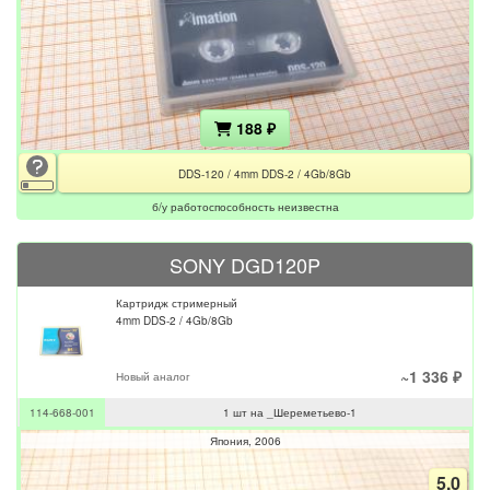
188 ₽
DDS-120 / 4mm DDS-2 / 4Gb/8Gb
б/у работоспособность неизвестна
SONY DGD120P
Картридж стримерный
4mm DDS-2 / 4Gb/8Gb
~1 336 ₽
Новый аналог
114-668-001
1 шт на _Шереметьево-1
Япония
2006
5.0