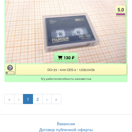
5.0
130 ₽
DG125 / 4mm DDS-3 / 12Gb/24Gb
б/у работоспособность неизвестна
«
‹
1
2
›
»
Вакансии
Договор публичной оферты