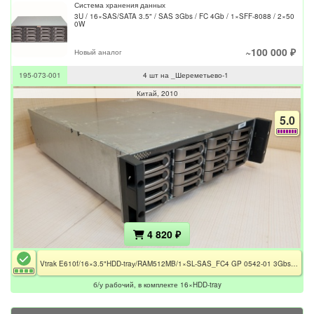
Система хранения данных
3U / 16×SAS/SATA 3.5" / SAS 3Gbs / FC 4Gb / 1×SFF-8088 / 2×50
0W
~100 000 ₽
Новый аналог
195-073-001
4 шт на _Шереметьево-1
Китай
2010
5.0
4 820 ₽
Vtrak E610f/16×3.5"HDD-traу/RAM512MB/1×SL-SAS_FC4 GP 0542-01 3Gbs/2×500W
б/у рабочий, в комплекте 16×HDD-tray