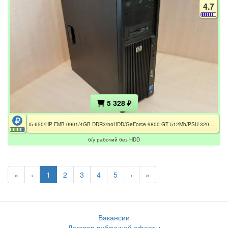
4.7
5 328 ₽
i5-650/HP FMB-0901/4GB DDR3/noHDD/GeForce 9800 GT 512Mb/PSU-320W/MidiTower17" HP Z200
б/у рабочий без HDD
«
‹
1
2
3
4
5
›
»
Вакансии
Договор публичной оферты