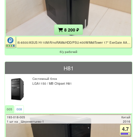
8 200 ₽
i5-6500/ASUS H110M-R/noRAM&HDD/PSU-400W/MidiTower 17" ExeGate AA-323
б/у рабочий
H81
Системный блок
LGA1150 / MB Chipset H81
005
008
193-018-005
Китай
1 шт на _Шереметьево-1
2016
4.7