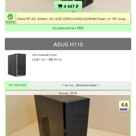
4 447 ₽
G640/HP AS: 656961-001/4GB DDR3/noHDD/320W/MiniTower 14" HP Compaq Pro 6300
б/у рабочий без HDD
ASUS H110
Системный блок
LGA1151 / MB H110
191-024-002
1 шт на _Шереметьево-1
Китай
2018
4.6