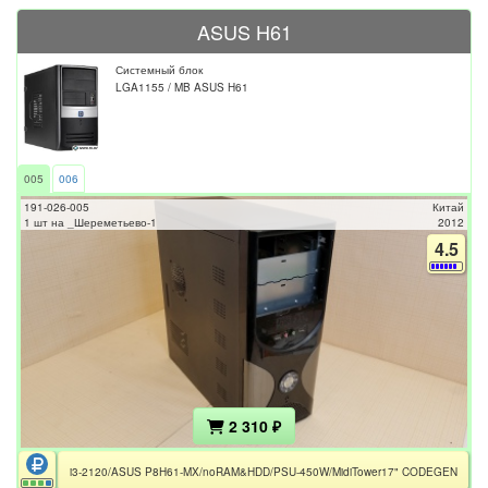
ASUS H61
Системный блок
LGA1155 / MB ASUS H61
005
006
191-026-005
Китай
1 шт на _Шереметьево-1
2012
4.5
2 310 ₽
i3-2120/ASUS P8H61-MX/noRAM&HDD/PSU-450W/MidiTower17" CODEGEN