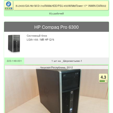
i5-2400/GA-H61M-S1/noRAM&HDD/PSU-450W/MidiTower 17" INWIN EAR002
б/у рабочий
HP Compaq Pro 6300
Системный блок
LGA1155 / MB HP Q75
223-148-001
1 шт на _Шереметьево-1
Чешская Республика
2012
4.3