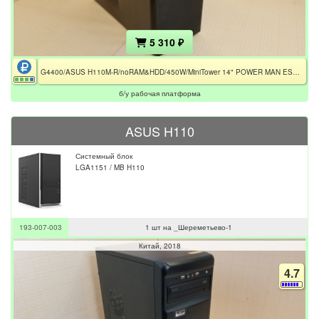
5 310 ₽
G4400/ASUS H110M-R/noRAM&HDD/450W/MiniTower 14" POWER MAN ES725
б/у рабочая платформа
ASUS H110
Системный блок
LGA1151 / MB H110
193-007-003
1 шт на _Шереметьево-1
Китай
2018
4.7