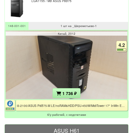
LGA1155 / MB ASUS P8B75
148-001-001
1 шт на _Шереметьево-1
Китай
2012
4.2
1 736 ₽
i3-2100/ASUS P8B75-M LE/noRAM&HDD/PSU-450W/MidiTower 17" InWin EC030
б/у рабочий, с недочетами
ASUS H61