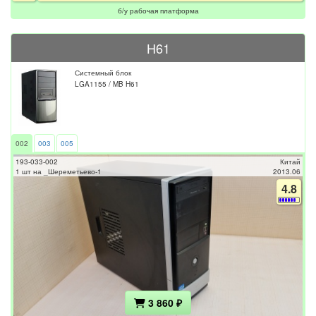
б/у рабочая платформа
H61
Системный блок
LGA1155 / MB H61
002
003
005
193-033-002
Китай
1 шт на _Шереметьево-1
2013.06
4.8
3 860 ₽