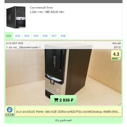
Системный блок
LGA1155 / MB ASUS H61
002
003
004
005
006
007
008
215-007-002
Китай
1 шт на _Шереметьево-1
2012
4.3
2 838 ₽
i3-2120/ASUS P8H61-MX/4GB DDR3/noHDD/PSU-300W/Desktop INWIN BK628
б/у рабочий