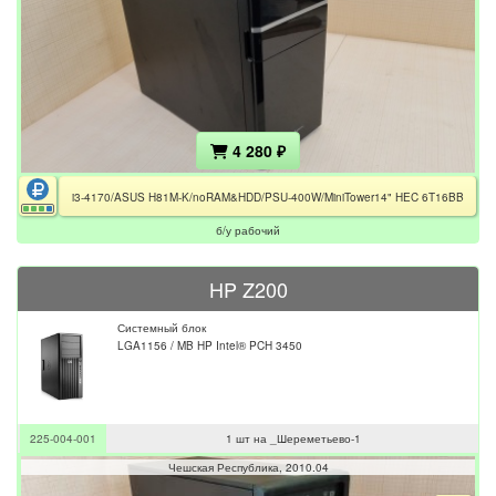
4 280 ₽
i3-4170/ASUS H81M-K/noRAM&HDD/PSU-400W/MiniTower14" HEC 6T16BB
б/у рабочий
HP Z200
Системный блок
LGA1156 / MB HP Intel® PCH 3450
225-004-001
1 шт на _Шереметьево-1
Чешская Республика
2010.04