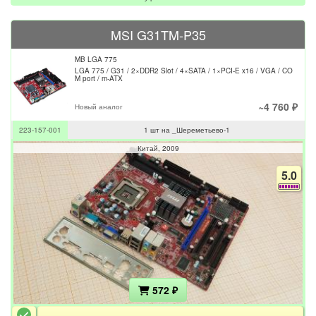
MSI G31TM-P35
MB LGA 775
LGA 775 / G31 / 2×DDR2 Slot / 4×SATA / 1×PCI-E x16 / VGA / CO
M port / m-ATX
~4 760 ₽
Новый аналог
223-157-001
1 шт на _Шереметьево-1
Китай
2009
5.0
572 ₽