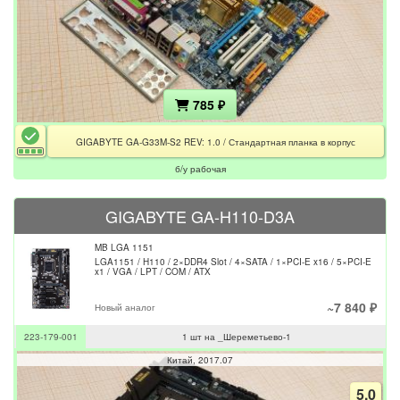
785 ₽
GIGABYTE GA-G33M-S2 REV: 1.0 / Стандартная планка в корпус
б/у рабочая
GIGABYTE GA-H110-D3A
MB LGA 1151
LGA1151 / H110 / 2×DDR4 Slot / 4×SATA / 1×PCI-E x16 / 5×PCI-E
x1 / VGA / LPT / COM / ATX
~7 840 ₽
Новый аналог
223-179-001
1 шт на _Шереметьево-1
Китай
2017.07
5.0