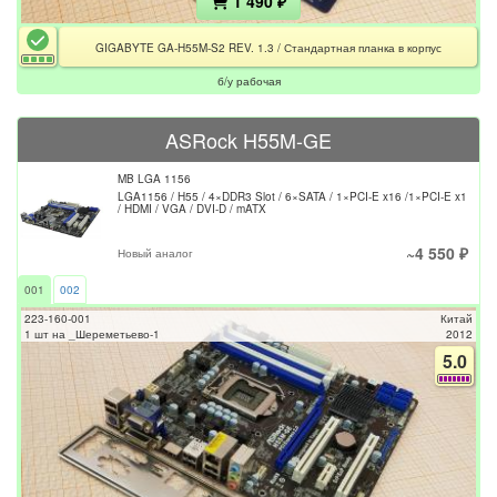
1 490 ₽
GIGABYTE GA-H55M-S2 REV. 1.3 / Стандартная планка в корпус
б/у рабочая
ASRock H55M-GE
MB LGA 1156
LGA1156 / H55 / 4×DDR3 Slot / 6×SATA / 1×PCI-E x16 /1×PCI-E x1
/ HDMI / VGA / DVI-D / mATX
~4 550 ₽
Новый аналог
001
002
223-160-001
Китай
1 шт на _Шереметьево-1
2012
5.0