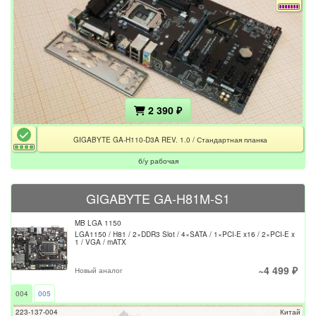
2 390 ₽
GIGABYTE GA-H110-D3A REV. 1.0 / Стандартная планка
б/у рабочая
GIGABYTE GA-H81M-S1
MB LGA 1150
LGA1150 / H81 / 2×DDR3 Slot / 4×SATA / 1×PCI-E x16 / 2×PCI-E x
1 / VGA / mATX
~4 499 ₽
Новый аналог
004
005
223-137-004
Китай