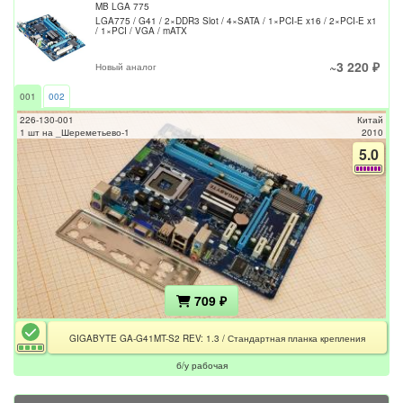
MB LGA 775
LGA775 / G41 / 2×DDR3 Slot / 4×SATA / 1×PCI-E x16 / 2×PCI-E x1
/ 1×PCI / VGA / mATX
~3 220 ₽
Новый аналог
001
002
226-130-001
Китай
1 шт на _Шереметьево-1
2010
5.0
709 ₽
GIGABYTE GA-G41MT-S2 REV: 1.3 / Стандартная планка крепления
б/у рабочая