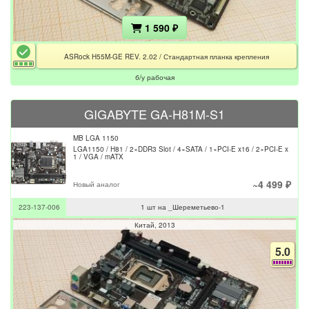
1 590 ₽
ASRock H55M-GE REV. 2.02 / Стандартная планка крепления
б/у рабочая
GIGABYTE GA-H81M-S1
MB LGA 1150
LGA1150 / H81 / 2×DDR3 Slot / 4×SATA / 1×PCI-E x16 / 2×PCI-E x
1 / VGA / mATX
~4 499 ₽
Новый аналог
223-137-006
1 шт на _Шереметьево-1
Китай
2013
5.0