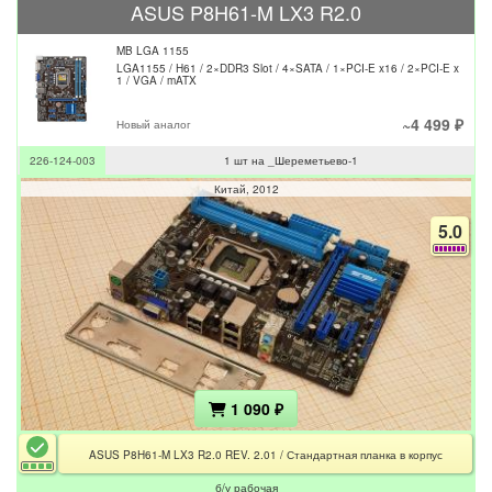
ASUS P8H61-M LX3 R2.0
MB LGA 1155
LGA1155 / H61 / 2×DDR3 Slot / 4×SATA / 1×PCI-E x16 / 2×PCI-E x
1 / VGA / mATX
~4 499 ₽
Новый аналог
226-124-003
1 шт на _Шереметьево-1
Китай
2012
5.0
1 090 ₽
ASUS P8H61-M LX3 R2.0 REV. 2.01 / Стандартная планка в корпус
б/у рабочая