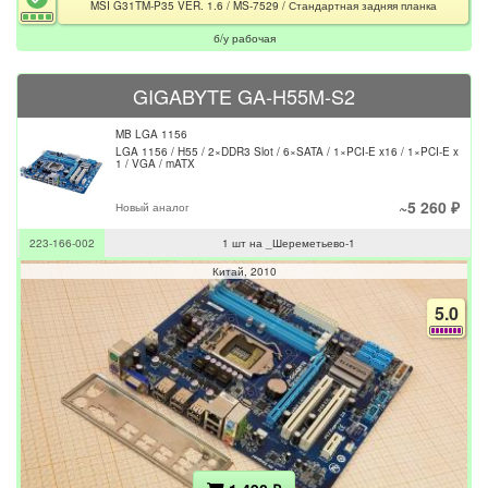
MSI G31TM-P35 VER. 1.6 / MS-7529 / Стандартная задняя планка
б/у рабочая
GIGABYTE GA-H55M-S2
MB LGA 1156
LGA 1156 / H55 / 2×DDR3 Slot / 6×SATA / 1×PCI-E x16 / 1×PCI-E x
1 / VGA / mATX
~5 260 ₽
Новый аналог
223-166-002
1 шт на _Шереметьево-1
Китай
2010
5.0