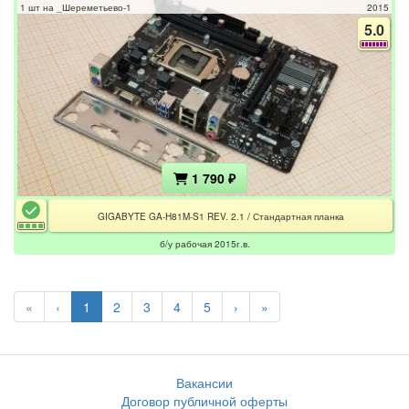
1 шт на _Шереметьево-1
2015
5.0
1 790 ₽
GIGABYTE GA-H81M-S1 REV. 2.1 / Стандартная планка
б/у рабочая 2015г.в.
«
‹
1
2
3
4
5
›
»
Вакансии
Договор публичной оферты