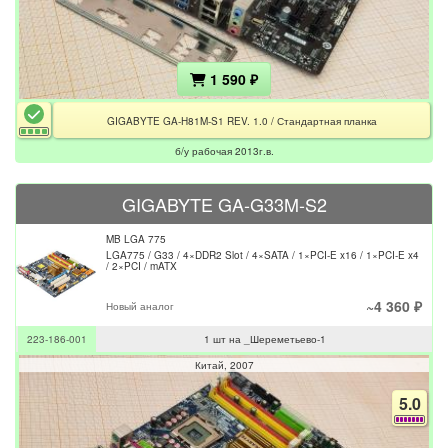
1 590 ₽
GIGABYTE GA-H81M-S1 REV. 1.0 / Стандартная планка
б/у рабочая 2013г.в.
GIGABYTE GA-G33M-S2
MB LGA 775
LGA775 / G33 / 4×DDR2 Slot / 4×SATA / 1×PCI-E x16 / 1×PCI-E x4
/ 2×PCI / mATX
~4 360 ₽
Новый аналог
223-186-001
1 шт на _Шереметьево-1
Китай
2007
5.0