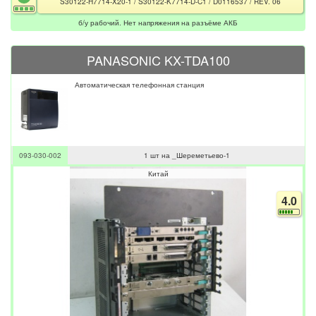
S30122-H7714-X20-1 / S30122-K7714-D-C1 / D0116537 / REV. 06
б/у рабочий. Нет напряжения на разъёме АКБ
PANASONIC KX-TDA100
Автоматическая телефонная станция
093-030-002
1 шт на _Шереметьево-1
Китай
4.0