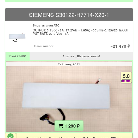
SIEMENS S30122-H7714-X20-1
Блок питания АТС
OUTPUT: 5.1Vdc - 3A; 27.2Vdc - 1.65A; ~50Vrms-0.12A/25Hz/OUT
PUT BATT: 27.2 Vdc - 1A
~21 470 ₽
Новый аналог
114-277-001
1 шт на _Шереметьево-1
Тайланд
2011
5.0
1 290 ₽