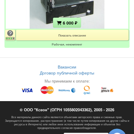
6 000 ₽
Показать описание
Рабочая, некомплект
Вакансии
Договор публичной оферты
Мы принимаем к оплате:
© ООО "Ксеон" (ОГРН 1055802043362), 2005 - 2026
Все материалы данного сайта являются объектами авторского права и смежных прав.
Запрещается копирование, распространение (в том числе путем копирования на другие сайты и
ресурсы в Интернете) или любое иное использование информации и объектов без
предварительного согласия правообладателя.