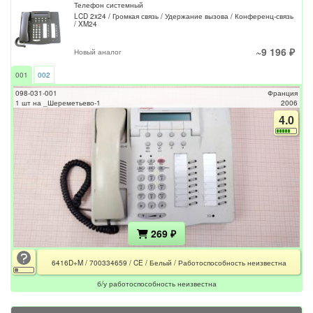
Телефон системный
LCD 2x24 / Громкая связь / Удержание вызова / Конференц-связь
/ XM24
~9 196 ₽
Новый аналог
001
002
098-031-001
Франция
1 шт на _Шереметьево-1
2006
4.0
269 ₽
6416D+M / 700334659 / CE / Белый / Работоспособность неизвестна
б/у работоспособность неизвестна