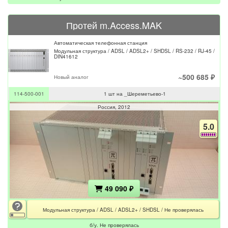
Протей m.Access.MAK
Автоматическая телефонная станция
Модульная структура / ADSL / ADSL2+ / SHDSL / RS-232 / RJ-45 /
DIN41612
~500 685 ₽
Новый аналог
114-500-001
1 шт на _Шереметьево-1
Россия
2012
5.0
49 090 ₽
Модульная структура / ADSL / ADSL2+ / SHDSL / Не проверялась
б/у. Не проверялась