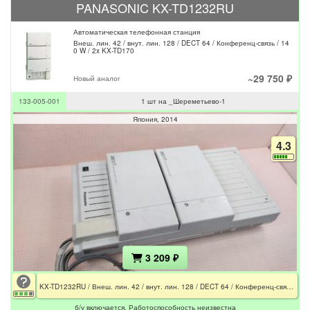
PANASONIC KX-TD1232RU
Автоматическая телефонная станция
Внеш. лин. 42 / внут. лин. 128 / DECT 64 / Конференц-связь / 14
0 W / 2x KX-TD170
~29 750 ₽
Новый аналог
133-005-001
1 шт на _Шереметьево-1
Япония
2014
4.3
3 209 ₽
KX-TD1232RU / Внеш. лин. 42 / внут. лин. 128 / DECT 64 / Конференц-связь / 140 W / 2x KX-TD170 / CE
б/у включается. Работоспособность неизвестна