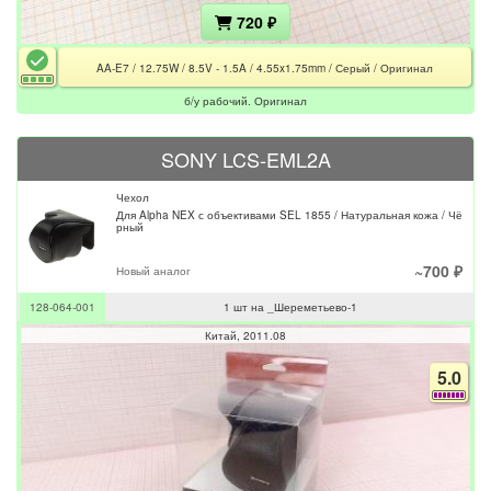
720 ₽
AA-E7 / 12.75W / 8.5V - 1.5A / 4.55x1.75mm / Серый / Оригинал
б/у рабочий. Оригинал
SONY LCS-EML2A
Чехол
Для Alpha NEX с объективами SEL 1855 / Натуральная кожа / Чё
рный
~700 ₽
Новый аналог
128-064-001
1 шт на _Шереметьево-1
Китай
2011.08
5.0