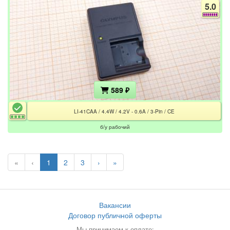
5.0
589 ₽
LI-41CAA / 4.4W / 4.2V - 0.6A / 3-Pin / CE
б/у рабочий
«
‹
1
2
3
›
»
Вакансии
Договор публичной оферты
Мы принимаем к оплате: