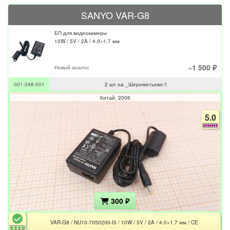
SANYO VAR-G8
БП для видеокамеры
10W / 5V / 2A / 4.0×1.7 мм
~1 500 ₽
Новый аналог
001-348-001
2 шт на _Шереметьево-1
Китай
2006
5.0
300 ₽
VAR-G8 / NU10-7050200-I3 / 10W / 5V / 2A / 4.0×1.7 мм / CE