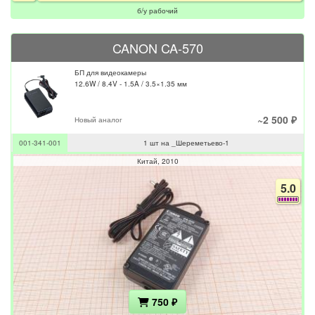
б/у рабочий
CANON CA-570
БП для видеокамеры
12.6W / 8.4V - 1.5A / 3.5×1.35 мм
~2 500 ₽
Новый аналог
001-341-001
1 шт на _Шереметьево-1
Китай
2010
5.0
750 ₽