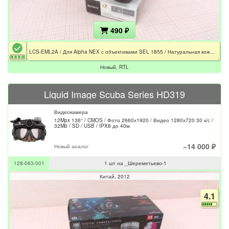
490 ₽
LCS-EML2A / Для Alpha NEX с объективами SEL 1855 / Натуральная кожа / Чёрный
Новый, RTL
Liquid Image Scuba Series HD319
Видеокамера
12Mpx 136° / CMOS / Фото 2660х1920 / Видео 1280х720 30 к/с /
32Mb / SD / USB / IPX8 до 40м
~14 000 ₽
Новый аналог
128-063-001
1 шт на _Шереметьево-1
Китай
2012
4.1