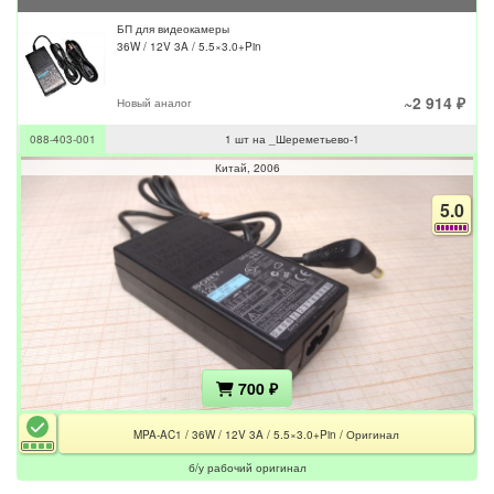
БП для видеокамеры
36W / 12V 3A / 5.5×3.0+Pin
~2 914 ₽
Новый аналог
088-403-001
1 шт на _Шереметьево-1
Китай
2006
5.0
700 ₽
MPA-AC1 / 36W / 12V 3A / 5.5×3.0+Pin / Оригинал
б/у рабочий оригинал