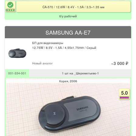
CA-570 / 12.6W / 8.4V - 1.5A / 3.5×1.35 мм
б/у рабочий
SAMSUNG AA-E7
БП для видеокамеры
12.75W / 8.5V - 1.5A / 4.55x1.75mm / Серый
~3 000 ₽
Новый аналог
001-334-001
1 шт на _Шереметьево-1
Корея
2006
5.0