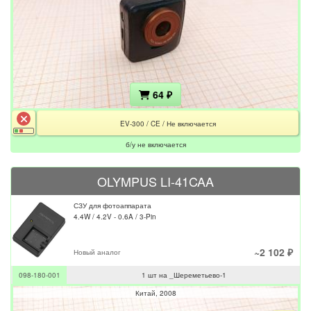
64 ₽
EV-300 / CE / Не включается
б/у не включается
OLYMPUS LI-41CAA
СЗУ для фотоаппарата
4.4W / 4.2V - 0.6A / 3-Pin
~2 102 ₽
Новый аналог
098-180-001
1 шт на _Шереметьево-1
Китай
2008