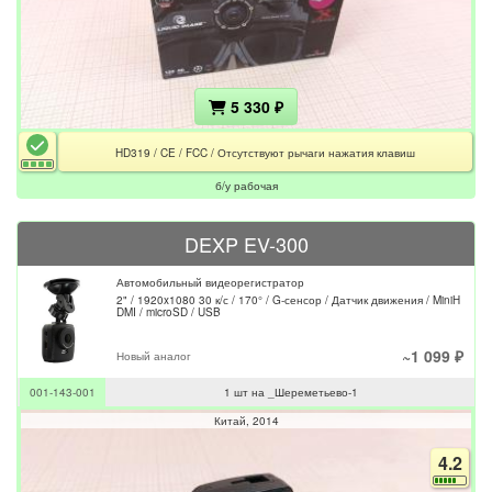
5 330 ₽
HD319 / CE / FCC / Отсутствуют рычаги нажатия клавиш
б/у рабочая
DEXP EV-300
Автомобильный видеорегистратор
2" / 1920x1080 30 к/с / 170° / G-сенсор / Датчик движения / MiniH
DMI / microSD / USB
~1 099 ₽
Новый аналог
001-143-001
1 шт на _Шереметьево-1
Китай
2014
4.2