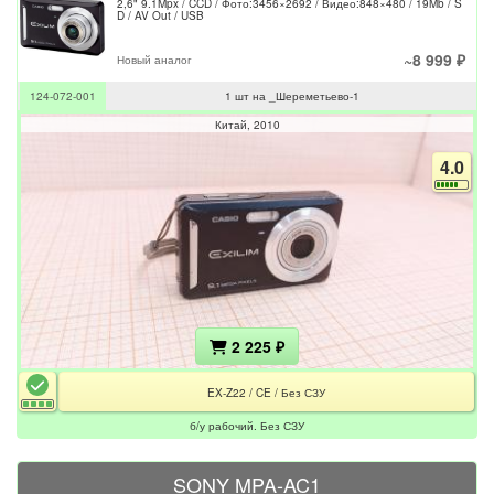
2,6" 9.1Mpx / CCD / Фото:3456×2692 / Видео:848×480 / 19Mb / S
D / AV Out / USB
~8 999 ₽
Новый аналог
124-072-001
1 шт на _Шереметьево-1
Китай
2010
4.0
2 225 ₽
EX-Z22 / CE / Без СЗУ
б/у рабочий. Без СЗУ
SONY MPA-AC1