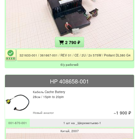
2 790 ₽
321633-001 / 361667-001 / REV 01 / CE / 2U / 2x 575W / Proliant DL380 G4
б/у рабочий
HP 408658-001
Кабель Cache Battery
28см / 15pin to 20pin
~1 900 ₽
Новый аналог
001-670-001
1 шт на _Шереметьево-1
Китай
2007