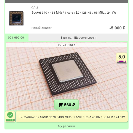
CPU
Socket 370 / 433 MHz / 1 core / L2=128 КБ / 66 MHz / 24.1W
~5 000 ₽
Новый аналог
001-690-001
3 шт на _Шереметьево-1
Китай
1998
5.0
560 ₽
FV524RX433 / Socket 370 / 433 MHz / 1 core / L2=128 КБ / 66 MHz / 24.1W
б/у рабочий