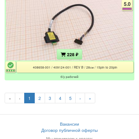
5.0
228 ₽
408658-001 / 409124-001 / REV B / 28см / 15pin to 20pin
б/у рабочий
«
‹
1
2
3
4
5
›
»
Вакансии
Договор публичной оферты
Мы принимаем к оплате: