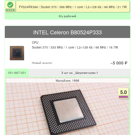
FV524RX366 / Socket 370 / 366 MHz / 1 core / L2=128 КБ / 66 MHz / 21.7W
б/у рабочий
INTEL Celeron B80524P333
CPU
Socket 370 / 333 MHz / 1 core / L2=128 КБ / 66 MHz / 19.7W
~5 000 ₽
Новый аналог
001-687-001
3 шт на _Шереметьево-1
Малайзия
1998
5.0