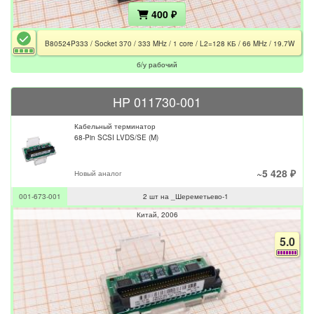
400 ₽
B80524P333 / Socket 370 / 333 MHz / 1 core / L2=128 КБ / 66 MHz / 19.7W
б/у рабочий
HP 011730-001
Кабельный терминатор
68-Pin SCSI LVDS/SE (M)
~5 428 ₽
Новый аналог
001-673-001
2 шт на _Шереметьево-1
Китай
2006
5.0