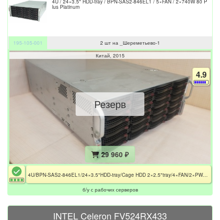
4U / 24×3.5" HDD-tray / BPN-SAS2-846EL1 / 5×FAN / 2×740W 80 P
lus Platinum
195-105-001
2 шт на _Шереметьево-1
Китай
2015
4.9
Резерв
29 960 ₽
4U/BPN-SAS2-846EL1/24×3.5"HDD-tray/Cage HDD 2×2.5"tray/4×FAN/2×PWS-741-1R
б/у с рабочих серверов
INTEL Celeron FV524RX433