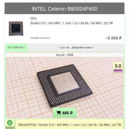
INTEL Celeron B80524P400
CPU
Socket 370 / 400 MHz / 1 core / L2=128 КБ / 66 MHz / 23.7W
~5 000 ₽
Новый аналог
001-689-001
1 шт на _Шереметьево-1
Китай
1998
5.0
480 ₽
B80524P400 / Socket 370 / 400 MHz / 1 core / L2=128 КБ / 66 MHz / 23.7W