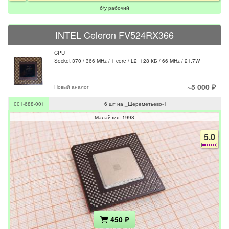
б/у рабочий
INTEL Celeron FV524RX366
CPU
Socket 370 / 366 MHz / 1 core / L2=128 КБ / 66 MHz / 21.7W
~5 000 ₽
Новый аналог
001-688-001
6 шт на _Шереметьево-1
Малайзия
1998
5.0
450 ₽