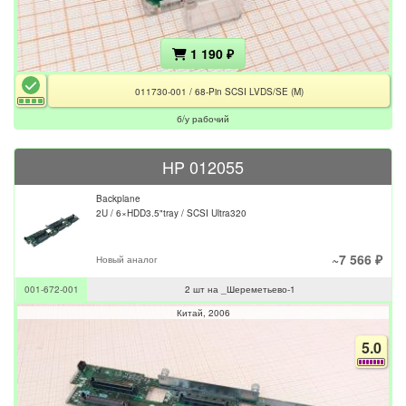
1 190 ₽
011730-001 / 68-Pin SCSI LVDS/SE (M)
б/у рабочий
HP 012055
Backplane
2U / 6×HDD3.5"tray / SCSI Ultra320
~7 566 ₽
Новый аналог
001-672-001
2 шт на _Шереметьево-1
Китай
2006
5.0