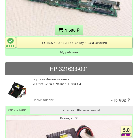
1 590 ₽
012055 / 2U / 6×HDD3.5"tray / SCSI Ultra320
б/у рабочий
HP 321633-001
Корзина блоков питания
2U / 2x 575W / Proliant DL380 G4
~13 632 ₽
Новый аналог
001-671-001
2 шт на _Шереметьево-1
Китай
2006
5.0