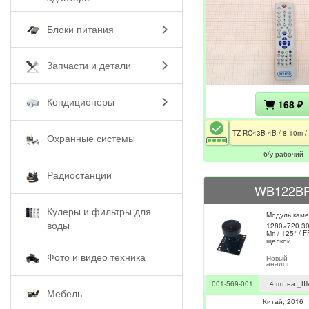
Блоки питания
Запчасти и детали
Кондиционеры
168 ₽
Охранные системы
б/у рабочий
Радиостанции
WB122B
Кулеры и фильтры для
Модуль кам
воды
1280×720 30
Мп / 125° / F
щёлкой
Фото и видео техника
Новый
аналог
001-569-001
4 шт на _Ш
Мебель
Китай
2016