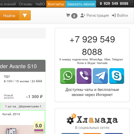
8
929
549
8088
за знаний
Отзывы
ЧаВО
Контакты
Заказать звонок
Найти
Регистрация
Войти
0
+7 929 549
8088
К номеру подключены: WhatsApp, Viber, Telegram
Логин в Skype: hlamada
der Avante S10
ПДУ
8-10m / 15 кнопки / 2x AAA
Доступны чаты и бесплатные
звонки через Интернет
Новый
~1 300 ₽
аналог
1 шт на _Шереметьево-1
Китай
2014
5.0
В социальных сетях