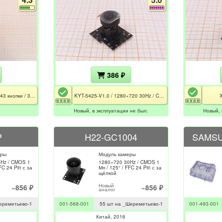
386 ₽
TZ-RC43B-4B / 8-10m / 43 кнопки / 3x AAA
KYT-5425-V1.0 / 1280×720 30Hz / CMOS 1 Мп / 125° / FFC 24 Pin с защёлкой
Новый, в эксплуатации не был.
Новый, 
P
H22-GC1004
SAMSU
еры
Модуль камеры
Hz / CMOS 1
1280×720 30Hz / CMOS 1
FC 24 Pin с за
Мп / 125° / FFC 24 Pin с за
щёлкой
Новый
~856 ₽
~856 ₽
аналог
ереметьево-1
001-568-001
55 шт на _Шереметьево-1
001-493-001
Китай
2016