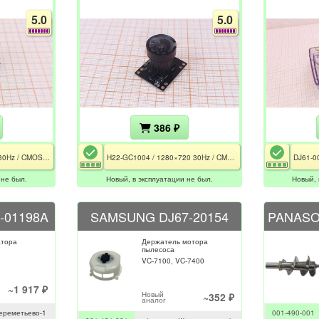
5.0
5.0
386 ₽
WB122BP / 1280×720 30Hz / CMOS 1 Мп / 125° / FFC 24 Pin с защёлкой
H22-GC1004 / 1280×720 30Hz / CMOS 1 Мп / 125° / FFC 24 Pin с защёлкой
 не был.
Новый, в эксплуатации не был.
Новый, 
-01198A
SAMSUNG DJ67-20154
атора
Держатель мотора
пылесоса
VC-7100, VC-7400
~1 917 ₽
Новый
~352 ₽
аналог
ереметьево-1
001-490-001