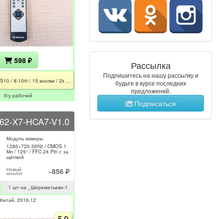
598 ₽
Рассылка
Подпишитесь на нашу рассылку и
Avante S10 / 8-10m / 15 кнопки / 2x AAA
будьте в курсе последних
предложений.
б/у рабочий
Подписаться
62-X7-HCA7-V1.0
Модуль камеры
1280×720 30Hz / CMOS 1
Мп / 125° / FFC 24 Pin с за
щёлкой
Новый
~856 ₽
аналог
1 шт на _Шереметьево-1
Китай
2016.12
5.0