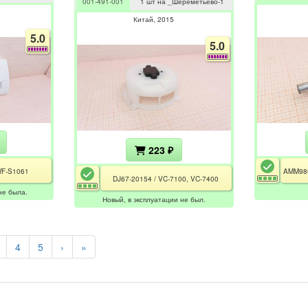
001-491-001
1 шт на _Шереметьево-1
Китай
2015
5.0
5.0
223 ₽
WF-S1061
DJ67-20154 / VC-7100, VC-7400
не была.
Новый, в эксплуатации не был.
4
5
›
»