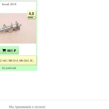
Китай
2015
4.0
461 ₽
AMM98C-180 / MK-G15, MK-G20, MK-G28, MK-G30, MK-G38, MK-G8710, MK-G1500
б/у рабочий
Мы принимаем к оплате: