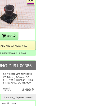
386 ₽
XHLC-H62-X7-HCA7-V1.0
в эксплуатации не был.
NG DJ61-00386
Контейнер для пылесоса
VC-BJ920, SC7050, SC703
0, SC7051, SC7065, SC70
61, SC7060, VC-MBJ920
Новый
~2 490 ₽
аналог
1 шт на _Шереметьево-1
Китай
2015