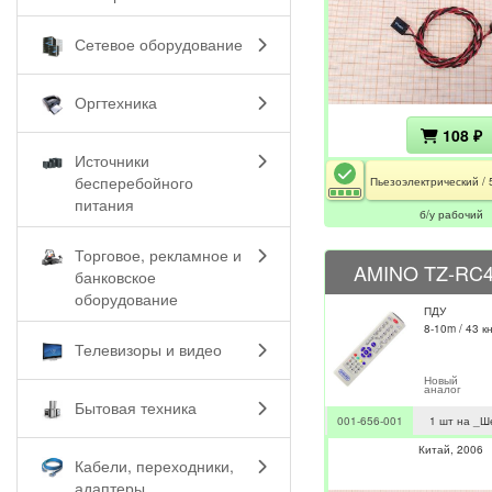
Сетевое оборудование
Оргтехника
108 ₽
Источники
бесперебойного
питания
б/у рабочий
Торговое, рекламное и
AMINO TZ-RC4
банковское
оборудование
ПДУ
8-10m / 43 к
Телевизоры и видео
Новый
аналог
Бытовая техника
001-656-001
1 шт на _Ш
Китай
2006
Кабели, переходники,
адаптеры