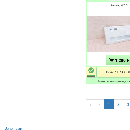
Китай
2015
1 290 ₽
DC64-01198A / 
Новая, в эксплуатации 
«
‹
1
2
3
Вакансии