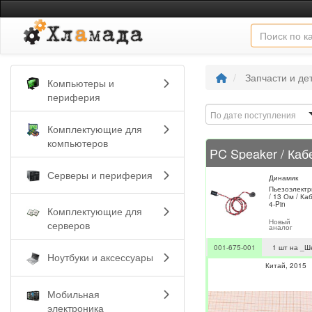
Запчасти и де
Компьютеры и
периферия
По дате поступления
Комплектующие для
компьютеров
Серверы и периферия
Динамик
Пьезоэлектри
/ 13 Ом / Ка
4-Pin
Комплектующие для
Новый
серверов
аналог
001-675-001
1 шт на _Ш
Ноутбуки и аксессуары
Китай
2015
Мобильная
электроника