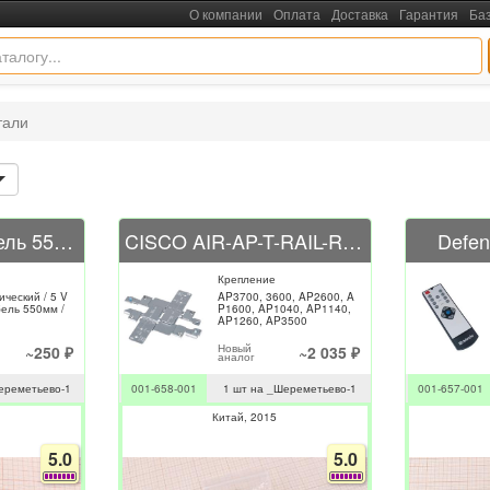
О компании
Оплата
Доставка
Гарантия
Ба
тали
PC Speaker / Кабель 550mm
CISCO AIR-AP-T-RAIL-R (700-19209-04)
Defen
Крепление
ческий / 5 V
AP3700, 3600, AP2600, A
бель 550мм /
P1600, AP1040, AP1140,
AP1260, AP3500
Новый
~250 ₽
~2 035 ₽
аналог
ереметьево-1
001-658-001
1 шт на _Шереметьево-1
001-657-001
Китай
2015
5.0
5.0