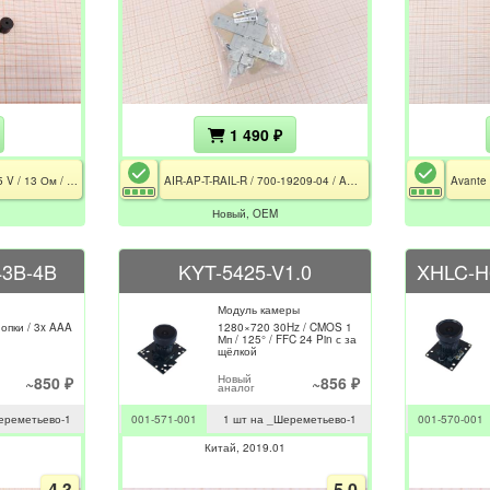
1 490 ₽
Пьезоэлектрический / 5 V / 13 Ом / Кабель 550мм / 4-Pin
AIR-AP-T-RAIL-R / 700-19209-04 / AP3700, 3600, AP2600, AP1600, AP1040, AP1140, AP1260, AP3500
Новый, OEM
3B-4B
KYT-5425-V1.0
XHLC-H
Модуль камеры
нопки / 3x AAA
1280×720 30Hz / CMOS 1
Мп / 125° / FFC 24 Pin с за
щёлкой
Новый
~850 ₽
~856 ₽
аналог
ереметьево-1
001-571-001
1 шт на _Шереметьево-1
001-570-001
Китай
2019.01
4.3
5.0