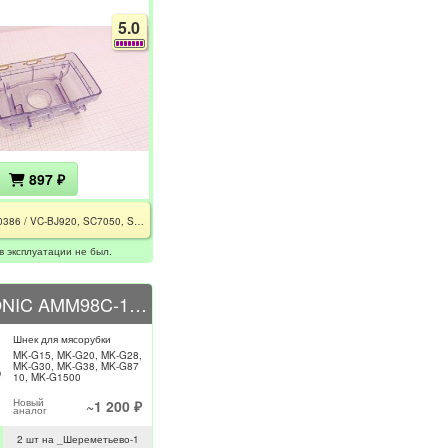
5.0
897 ₽
DJ61-00386 / VC-BJ920, SC7050, SC7030, SC7051, SC7065, SC7061, SC7060, VC-MBJ920
в эксплуатации не был.
PANASONIC AMM98C-180
Шнек для мясорубки
MK-G15, MK-G20, MK-G28,
MK-G30, MK-G38, MK-G87
10, MK-G1500
Новый
~1 200 ₽
аналог
2 шт на _Шереметьево-1