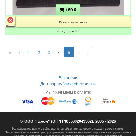
150 ₽
Показать описание
погнут разъём
«
‹
1
2
3
4
5
›
»
Вакансии
Договор публичной оферты
Мы принимаем к оплате:
© ООО "Ксеон" (ОГРН 1055802043362), 2005 - 2026
Все материалы данного сайта являются объектами авторского права и смежных прав.
Запрещается копирование, распространение (в том числе путем копирования на другие сайты и
ресурсы в Интернете) или любое иное использование информации и объектов без