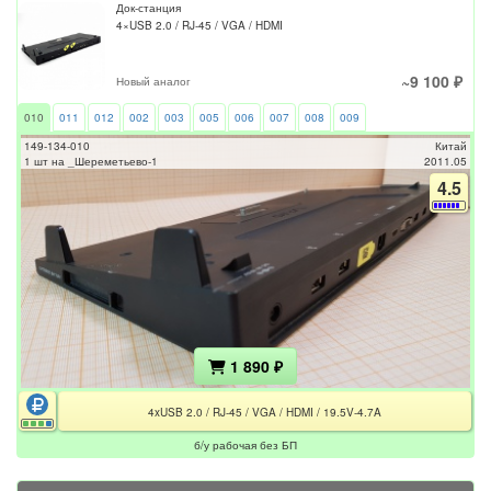
Док-станция
4×USB 2.0 / RJ-45 / VGA / HDMI
~9 100 ₽
Новый аналог
010
011
012
002
003
005
006
007
008
009
149-134-010
Китай
1 шт на _Шереметьево-1
2011.05
4.5
1 890 ₽
4xUSB 2.0 / RJ-45 / VGA / HDMI / 19.5V-4.7A
б/у рабочая без БП