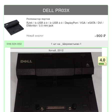
DELL PR03X
Репликатор портов
RJ45 / 3×USB 2.0 / 2×USB 2.0 / DisplayPort / VGA / eSATA / DVI /
EMonitor / 3.5 mini jack
~900 ₽
Новый аналог
046-024-002
1 шт на _Шереметьево-1
Китай
2012
4.0