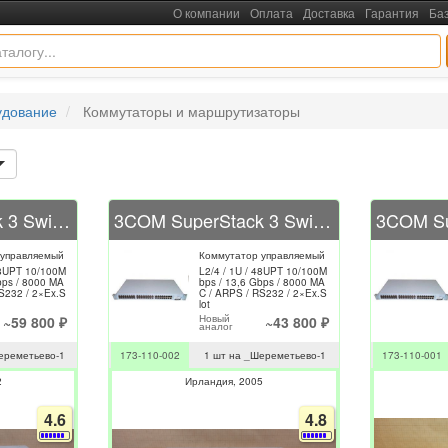
О компании
Оплата
Доставка
Гарантия
Ба
удование
Коммутаторы и маршрутизаторы
3COM SuperStack 3 Switch 4400 3C17204
3COM SuperStack 3 Switch 4400 3C17204
 управляемый
Коммутатор управляемый
48UPT 10/100M
L2/4 / 1U / 48UPT 10/100M
bps / 8000 MA
bps / 13,6 Gbps / 8000 MA
S232 / 2×Ex.S
C / ARPS / RS232 / 2×Ex.S
lot
Новый
~59 800 ₽
~43 800 ₽
аналог
ереметьево-1
173-110-002
1 шт на _Шереметьево-1
173-110-001
2
Ирландия
2005
4.6
4.8