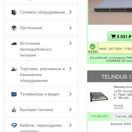
Сетевое оборудование
Оргтехника
5 031 ₽
Источники
бесперебойного
питания
б/у рабочий, установлен Cas
1000BASE-SX mod
Торговое, рекламное и
банковское
TELiNDUS 1
оборудование
Маршрутиза
1UTP 10/100
Телевизоры и видео
b / Flesh 16
X / RS-530
Новый
аналог
Бытовая техника
173-252-001
1 шт на _Ш
Бельгия
2004
Кабели, переходники,
адаптеры