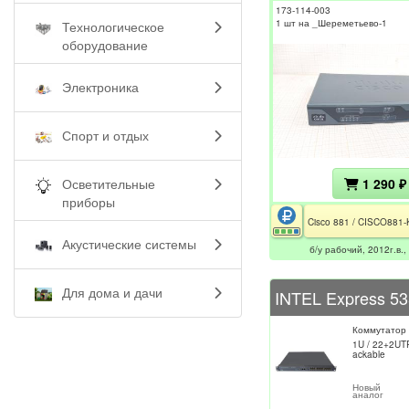
173-114-003
1 шт на _Шереметьево-1
Технологическое
оборудование
Электроника
Спорт и отдых
1 290 ₽
Осветительные
приборы
Акустические системы
б/у рабочий, 2012г.в.,
Для дома и дачи
Коммутатор
1U / 22+2UTP
ackable
Новый
аналог