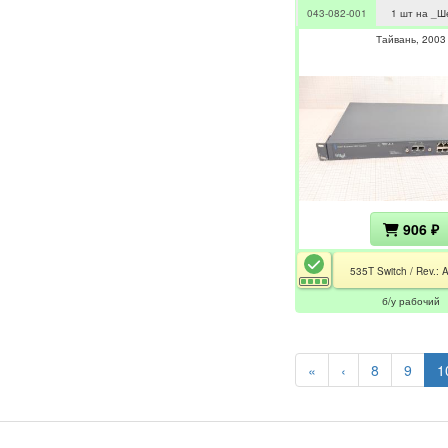
043-082-001
1 шт на _Ш
Тайвань
2003
906 ₽
535T Switch / Rev.: 
б/у рабочий
«
‹
8
9
1