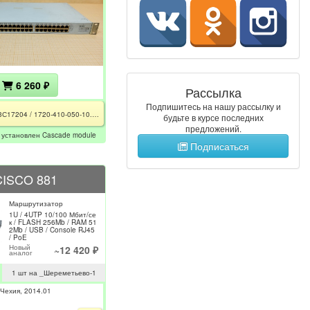
6 260 ₽
Рассылка
Подпишитесь на нашу рассылку и
4400 / 3С17204 / 1720-410-050-10.00 / 3C17224 / PCT / CE
будьте в курсе последних
предложений.
, установлен Cascade module
Подписаться
CISCO 881
Маршрутизатор
1U / 4UTP 10/100 Мбит/се
к / FLASH 256Mb / RAM 51
2Mb / USB / Console RJ45
/ PoE
Новый
~12 420 ₽
аналог
1 шт на _Шереметьево-1
Чехия
2014.01