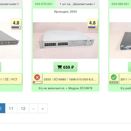
ереметьево-1
043-070-001
1 шт на _Шереметьево-1
043-060-001
Ирландия
2003
4.8
4.8
659 ₽
A1 / CE / РСТ
3300 / 3C16980 / 1698-010-000-6.01 / 3C16978 / CE
б/у не включается. + Модуль 3C16978
б/у ра
0
11
12
›
»