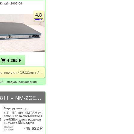
Китай
2005.04
4.8
4 265 ₽
2811 / 47-16547-01 / CISCO2811-AC-IP-V01 / REV. D0 / CE / РСТ / + Модули расширения
чий + модули расширения
CISCO 2811 + NM-2CE1T1-PRI
Маршрутизатор
1U/2UTP 10/100M/RAM 25
6Mb/Flesh 64Mb/AUX/Cons
ole/USB/4 слота расшире
ния/Слот NM модуля
Новый
~48 622 ₽
аналог