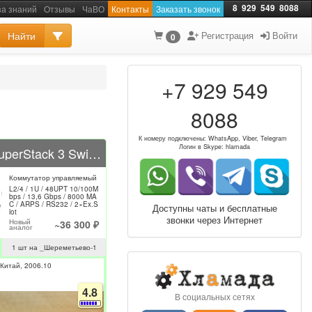
8
929
549
8088
за знаний
Отзывы
ЧаВО
Контакты
Заказать звонок
Найти
Регистрация
Войти
0
+7 929 549
8088
К номеру подключены: WhatsApp, Viber, Telegram
Логин в Skype: hlamada
3COM SuperStack 3 Switch 4400 3C17204
Коммутатор управляемый
L2/4 / 1U / 48UPT 10/100M
bps / 13,6 Gbps / 8000 MA
C / ARPS / RS232 / 2×Ex.S
Доступны чаты и бесплатные
lot
звонки через Интернет
Новый
~36 300 ₽
аналог
1 шт на _Шереметьево-1
Китай
2006.10
4.8
В социальных сетях