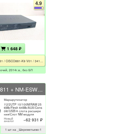
4.9
1 648 ₽
Cisco 881 / CISCO881-K9 V01 / 341-0135-03 / Rev E0 / РСТ / CE / Серый
бочий, 2014г.в., без БП
CISCO 2811 + NM-ESW-16 + VIC2-2FXS + VIC 1ADSL + VWIC2-1MFT-T1/E1 + VIC2-4FX0
Маршрутизатор
1U/2UTP 10/100M/RAM 25
6Mb/Flesh 64Mb/AUX/Cons
ole/USB/4 слота расшире
ния/Слот NM модуля
Новый
~62 931 ₽
аналог
1 шт на _Шереметьево-1