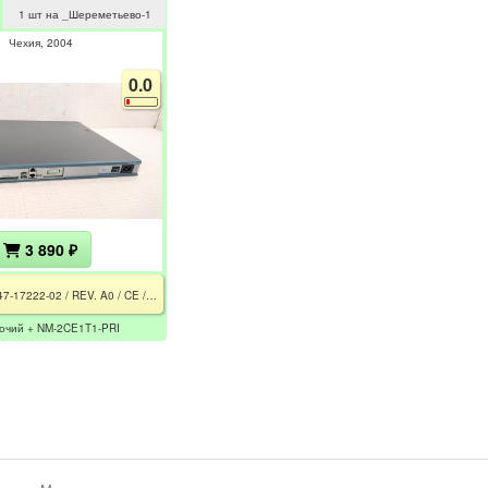
1 шт на _Шереметьево-1
Чехия
2004
0.0
3 890 ₽
2811 / 47-17222-02 / REV. A0 / CE / РСТ / NM-2CE1T1-PRI
бочий + NM-2CE1T1-PRI