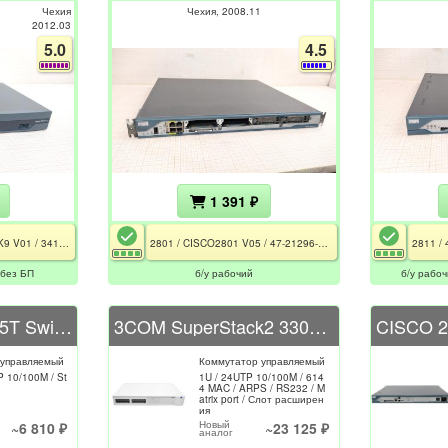
Чехия
Чехия
2008.11
2012.03
5.0
4.5
1 391 ₽
Cisco 881 / CISCO881-K9 V01 / 341-0135-03 / Rev C0 / РСТ / CE / Серый
2801 / CISCO2801 V05 / 47-21296-01 / Rev. B0 / CE / РСТ
 без БП
б/у рабочий
б/у рабо
INTEL Express 535T Switch
3COM SuperStack2 3300 (3C16980)
 управляемый
Коммутатор управляемый
 10/100M / St
1U / 24UTP 10/100M / 614
4 MAC / ARPS / RS232 / M
atrix port / Слот расширен
ия
Новый
~6 810 ₽
~23 125 ₽
аналог