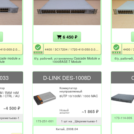
6 450 ₽
4400 / 3С17204 / 1720-410-000-2.01 / 3C17224 / 3C17221 / CE
4400 / 3С17204 / 1720-410-050-3.01 / 3C17224 / 3C17220 / РСТ / CE
cade module и
б/у, рабочий, установлены Cascade Module и
б/у, рабочий
ule
1000BASE-T Module
033
D-LINK DES-1008D
тор
Коммутатор
неуправляемый
M / RAM 16M
Mb / CTRL / AU
8UTP 10/100M / 1000 MAC
~4 500 ₽
Новый
~1 865 ₽
аналог
ереметьево-1
173-114-005
173-251-001
1 шт на _Шереметьево-1
Китай
2008.04