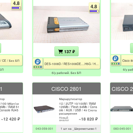
4.8
4.8
137 ₽
 / CE / Без БП
DES-1008D / RES1008DE....H5G / H/W VER.: H5 / CE / FCC / РСТ / Без БП
 БП
б/у ра
б/у рабочий. Без БП
1
CISCO 2801
тор
Маршрутизатор
0/100 Мбит/се
1U / 2UTP 10/100M / RAM
56Mb / RAM 51
126Mb / Flesh 64Mb / Cons
Console RJ45
ole / AUX / USB / 4x Слота
расширения
Новый
~12 420 ₽
~18 820 ₽
аналог
043-059-001
1 шт на _Шереметьево-1
083-045-001