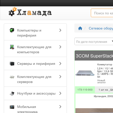
Сетевое обор
Компьютеры и
периферия
По дате поступления
Комплектующие для
компьютеров
Серверы и периферия
Коммутатор
L2/4 / 1U / 
bps / 13,6 G
C / ARPS / R
Комплектующие для
lot
Новый
серверов
аналог
173-110-003
1 шт на _Ш
Ноутбуки и аксессуары
Ирландия
200
Мобильная
электроника