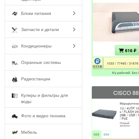
Блоки питания
Запчасти и детали
Кондиционеры
616 ₽
Охранные системы
1033 / 77465 / 31676
б/у рабочий. Без
Радиостанции
CISCO 88
Кулеры и фильтры для
воды
Маршрутиза
1U / 4UTP 1
к / FLASH 2
Фото и видео техника
2Mb / USB / 
/ PoE
Новый
аналог
Мебель
003
004