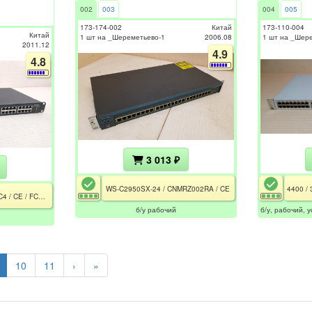
002
003
004
005
173-174-002
Китай
173-110-004
Китай
1 шт на _Шереметьево-1
2006.08
1 шт на _Шер
2011.12
4.9
4.8
3 013 ₽
WS-C2950SX-24 / CNMRZ002RA / CE
DES-1026G / H/W Ver: C4 / CE / FCC / РСТ
б/у рабочий
б/у, рабочий,
10
11
›
»