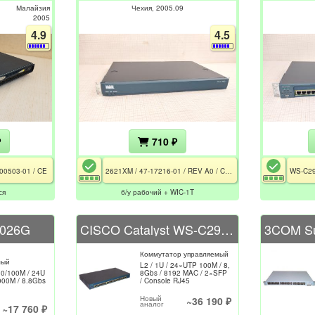
Малайзия
Чехия
2005.09
2005
4.9
4.5
₽
710 ₽
000503-01 / CE
2621XM / 47-17216-01 / REV A0 / CE / РСТ / WIC-1T
ся
б/у рабочий + WIC-1T
1026G
CISCO Catalyst WS-C2950SX-24
Коммутатор управляемый
мый
L2 / 1U / 24×UTP 100M / 8,
10/100M / 24U
8Gbs / 8192 MAC / 2×SFP
000M / 8.8Gbs
/ Console RJ45
Новый
~36 190 ₽
аналог
~17 760 ₽