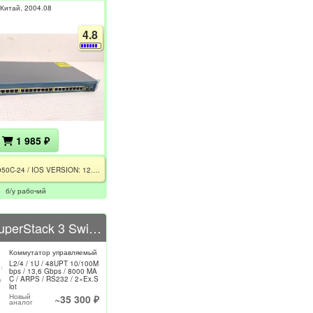
Китай
2004.08
4.8
1 985 ₽
WS-C2950C-24 / IOS VERSION: 12.1(20)EA1a / CE
б/у рабочий
3COM SuperStack 3 Switch 4400 3C17204
Коммутатор управляемый
L2/4 / 1U / 48UPT 10/100M
bps / 13,6 Gbps / 8000 MA
C / ARPS / RS232 / 2×Ex.S
lot
Новый
~35 300 ₽
аналог