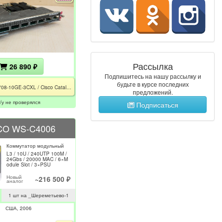
Рассылка
26 890 ₽
Подпишитесь на нашу рассылку и
будьте в курсе последних
WS-X6708-10GE-3CXL / Cisco Catalyst 6500 series / не проверялся
предложений.
/у не проверялся
Подписаться
CO WS-C4006
Коммутатор модульный
L3 / 10U / 240UTP 100M /
24Gbs / 20000 MAC / 6×M
odule Slot / 3×PSU
Новый
~216 500 ₽
аналог
1 шт на _Шереметьево-1
США
2006