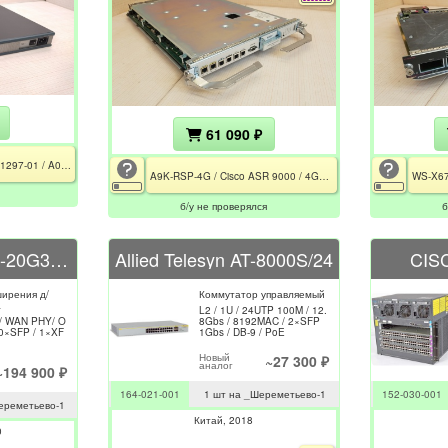
61 090 ₽
CISCO 2811 V07 / 47-21297-01 / A0 / VIC-4FXS/DID / CE / РСТ
A9K-RSP-4G / Cisco ASR 9000 / 4GB RAM / 147GB HDD / 1GB CompactFlash
б/у не проверялся
б
CISCO 76-ES+XC-20G3CXL
Allied Telesyn AT-8000S/24
CIS
ирения д/
Коммутатор управляемый
а
L2 / 1U / 24UTP 100M / 12.
/ WAN PHY/ O
8Gbs / 8192MAC / 2×SFP
10×SFP / 1×XF
1Gbs / DB-9 / PoE
Новый
~27 300 ₽
аналог
~194 900 ₽
164-021-001
1 шт на _Шереметьево-1
152-030-001
ереметьево-1
Китай
2018
0