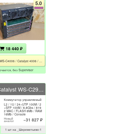
5.0
18 440 ₽
CISCO WS-C4006 / Catalyst 4006 / CISCO WS-X4148-RJ45V / P/N: 34-0873-01 SONY APS-111 400W
ючается, без Supervisor
CISCO Catalyst WS-C2950C-24
Коммутатор управляемый
L2 / 1U / 24×UTP 100M / 2
×SFP 100M / 8,8Gbs / 819
2 MAC / FLASH 8Mb / RAM
16Mb / Console
Новый
~31 827 ₽
аналог
1 шт на _Шереметьево-1