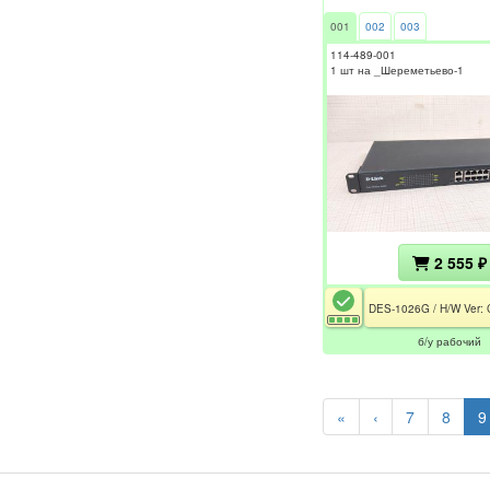
001
002
003
114-489-001
1 шт на _Шереметьево-1
2 555 ₽
б/у рабочий
«
‹
7
8
9