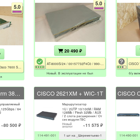
5.0
5.0
20 490 ₽
₽
AT-8000S/24 / 00157732F4C0 / 990-00082650 / CE / PCT / RoHS
76-ES+XC-20G3CXL / Cisco 7600 Series / DFC3CXL / Не проверялся
Новый. В эксплуатации не был
б/у вкл
ся
BROCADE SlikWorm 3800 Fibre Channel Switch
CISCO 2621XM + WIC-1T
 управляемый
Маршрутизатор
,125Gbps / 64
1U / 2UTP 10/100M / RAM
2
128Mb / Flesh 32Mb / AUX
/ 2 слота расширения / От
сек модуля ГВС
Новый
~80 500 ₽
~11 575 ₽
аналог
114-491-001
1 шт на _Шереметьево-1
114-490-001