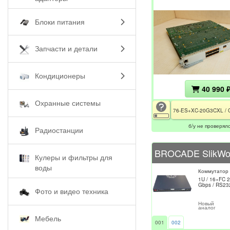
Блоки питания
Запчасти и детали
Кондиционеры
40 990 
Охранные системы
б/у не проверял
Радиостанции
Кулеры и фильтры для
воды
Коммутатор
1U / 16×FC 2
Gbps / RS23
Фото и видео техника
Новый
аналог
Мебель
001
002