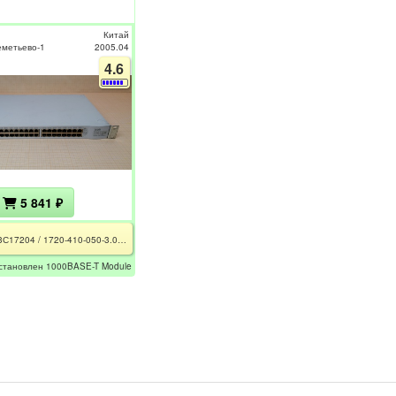
Китай
еметьево-1
2005.04
4.6
5 841 ₽
4400 / 3С17204 / 1720-410-050-3.01 / 3C17220 / РСТ / CE
 установлен 1000BASE-T Module