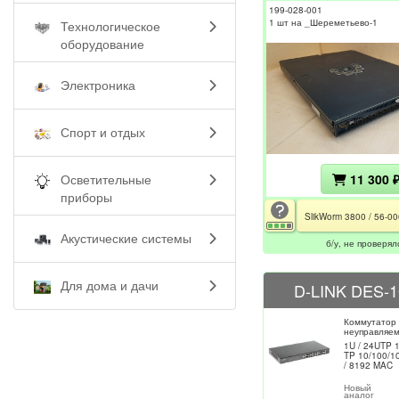
199-028-001
1 шт на _Шереметьево-1
Технологическое
оборудование
Электроника
Спорт и отдых
11 300 
Осветительные
приборы
SlikWorm 3800 / 56-0
Акустические системы
б/у, не проверял
Для дома и дачи
D-LINK DES-
Коммутатор
неуправляе
1U / 24UTP 
TP 10/100/1
/ 8192 MAC
Новый
аналог