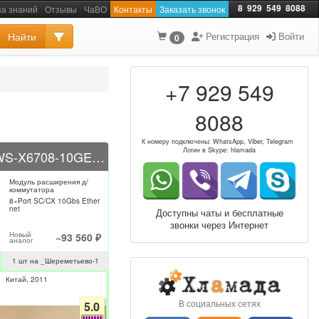
8
929
549
8088
за знаний
Отзывы
ЧаВО
Контакты
Заказать звонок
Найти
Регистрация
Войти
0
+7 929 549
8088
К номеру подключены: WhatsApp, Viber, Telegram
Логин в Skype: hlamada
CISCO WS-X6708-10GE-3CXL
Модуль расширения д/
коммутатора
8×Port SC/CX 10Gbs Ether
net
Доступны чаты и бесплатные
звонки через Интернет
Новый
~93 560 ₽
аналог
1 шт на _Шереметьево-1
Китай
2011
В социальных сетях
5.0