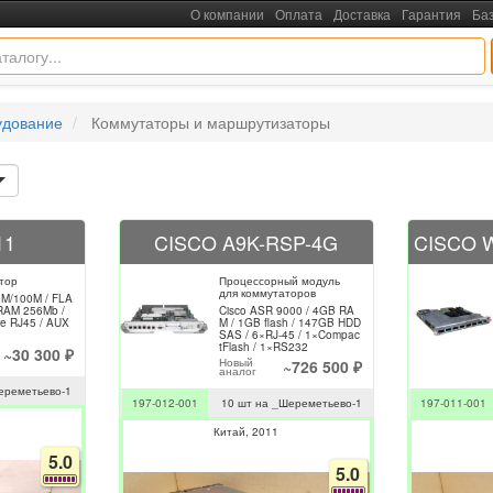
О компании
Оплата
Доставка
Гарантия
Ба
удование
Коммутаторы и маршрутизаторы
11
CISCO A9K-RSP-4G
тор
Процессорный модуль
для коммутаторов
0M/100M / FLA
RAM 256Mb /
Cisco ASR 9000 / 4GB RA
le RJ45 / AUX
M / 1GB flash / 147GB HDD
SAS / 6×RJ-45 / 1×Compac
tFlash / 1×RS232
~30 300 ₽
Новый
~726 500 ₽
аналог
ереметьево-1
197-012-001
10 шт на _Шереметьево-1
197-011-001
Китай
2011
5.0
5.0