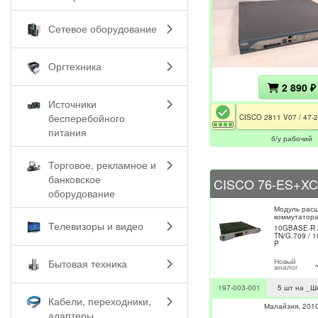
Сетевое оборудование
Оргтехника
2 890 ₽
Источники
бесперебойного
питания
б/у рабочий
Торговое, рекламное и
банковское
оборудование
Модуль расш
коммутатор
Телевизоры и видео
10GBASE-R 
TN/G.709 / 
P
Новый
Бытовая техника
аналог
197-003-001
5 шт на _Ш
Кабели, переходники,
Малайзия
201
адаптеры