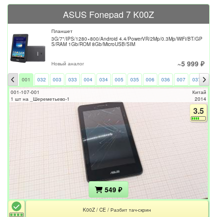
ASUS Fonepad 7 K00Z
Планшет
3G/7"/IPS/1280×800/Android 4.4/PowerVR/2Mp/0.3Mp/WiFi/BT/GP
S/RAM 1Gb/ROM 8Gb/MicroUSB/SIM
~5 999 ₽
Новый аналог
001
032
003
033
004
034
005
035
006
036
007
037
008
001-107-001
Китай
1 шт на _Шереметьево-1
2014
3.5
549 ₽
K00Z / CE / Разбит тач-скрин