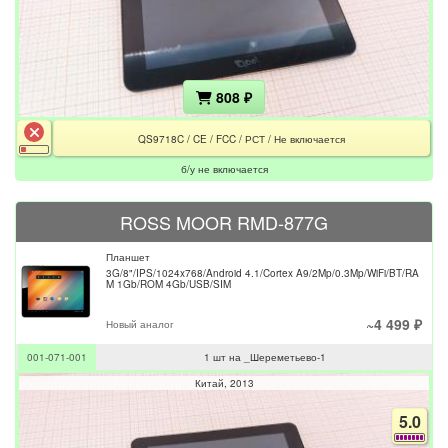
808 ₽
QS9718C / CE / FCC / РСТ / Не включается
б/у не включается
ROSS MOOR RMD-877G
Планшет
3G/8"/IPS/1024x768/Android 4.1/Cortex A9/2Mp/0.3Mp/WiFi/BT/RA
M 1Gb/ROM 4Gb/USB/SIM
~4 499 ₽
Новый аналог
001-071-001
1 шт на _Шереметьево-1
Китай
2013
5.0