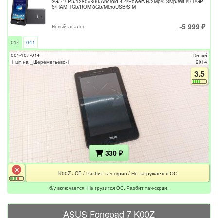
3G/7"/IPS/1280×800/Android 4.4/PowerVR/2Mp/0.3Mp/WiFi/BT/GP
S/RAM 1Gb/ROM 8Gb/MicroUSB/SIM
~5 999 ₽
Новый аналог
014
041
001-107-014
Китай
1 шт на _Шереметьево-1
2014
3.5
330 ₽
K00Z / CE / Разбит тач-скрин / Не загружается ОС
б/у включается. Не грузится ОС. Разбит тач-скрин.
ASUS Fonepad 7 K00Z