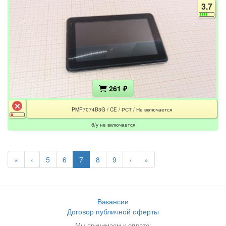
3.7
261 ₽
PMP7074B3G / CE / РСТ / Не включается
б/у не включается
«
‹
5
6
7
8
9
›
»
Вакансии
Договор публичной оферты
Мы принимаем к оплате: