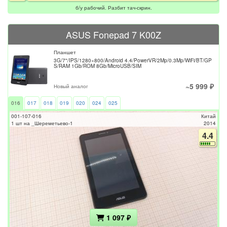
б/у рабочий. Разбит тач-скрин.
ASUS Fonepad 7 K00Z
Планшет
3G/7"/IPS/1280×800/Android 4.4/PowerVR/2Mp/0.3Mp/WiFi/BT/GP
S/RAM 1Gb/ROM 8Gb/MicroUSB/SIM
~5 999 ₽
Новый аналог
016
017
018
019
020
024
025
001-107-016
Китай
1 шт на _Шереметьево-1
2014
4.4
1 097 ₽