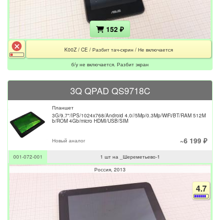
152 ₽
K00Z / CE / Разбит тач-скрин / Не включается
б/у не включается. Разбит экран
3Q QPAD QS9718C
Планшет
3G/9.7"/IPS/1024x768/Android 4.0//5Mp/0.3Mp/WiFi/BT/RAM 512M
b/ROM 4Gb/micro HDMI/USB/SIM
~6 199 ₽
Новый аналог
001-072-001
1 шт на _Шереметьево-1
Россия
2013
4.7