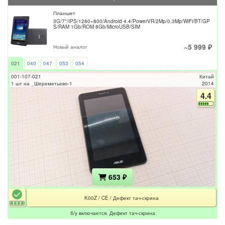
Планшет
3G/7"/IPS/1280×800/Android 4.4/PowerVR/2Mp/0.3Mp/WiFi/BT/GP
S/RAM 1Gb/ROM 8Gb/MicroUSB/SIM
~5 999 ₽
Новый аналог
021
040
047
053
054
001-107-021
Китай
1 шт на _Шереметьево-1
2014
4.4
653 ₽
K00Z / CE / Дефект тач-скрина
б/у включается. Дефект тач-скрина