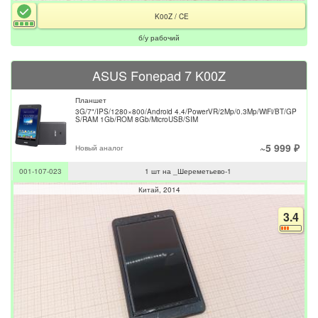
K00Z / CE
б/у рабочий
ASUS Fonepad 7 K00Z
Планшет
3G/7"/IPS/1280×800/Android 4.4/PowerVR/2Mp/0.3Mp/WiFi/BT/GP
S/RAM 1Gb/ROM 8Gb/MicroUSB/SIM
~5 999 ₽
Новый аналог
001-107-023
1 шт на _Шереметьево-1
Китай
2014
3.4