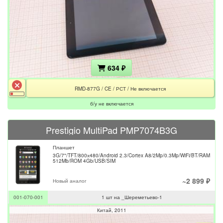
634 ₽
RMD-877G / CE / РСТ / Не включается
б/у не включается
Prestigio MultiPad PMP7074B3G
Планшет
3G/7"/TFT/800х480/Android 2.3/Cortex A8/2Mp/0.3Mp/WiFi/BT/RAM
512Mb/ROM 4Gb/USB/SIM
~2 899 ₽
Новый аналог
001-070-001
1 шт на _Шереметьево-1
Китай
2011