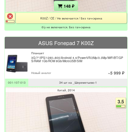
148 ₽
K00Z / CE / Не включается / Без тач-скрина
б/у не включается. Без тач-скрина
ASUS Fonepad 7 K00Z
Планшет
3G/7"/IPS/1280×800/Android 4.4/PowerVR/2Mp/0.3Mp/WiFi/BT/GP
S/RAM 1Gb/ROM 8Gb/MicroUSB/SIM
~5 999 ₽
Новый аналог
001-107-013
34 шт на _Шереметьево-1
Китай
2014
3.5