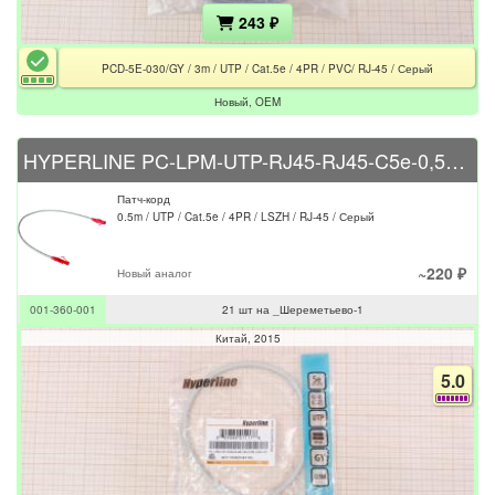
243 ₽
PCD-5E-030/GY / 3m / UTP / Cat.5e / 4PR / PVC/ RJ-45 / Серый
Новый, OEM
HYPERLINE PC-LPM-UTP-RJ45-RJ45-C5e-0,5M-LSZH-GY
Патч-корд
0.5m / UTP / Cat.5e / 4PR / LSZH / RJ-45 / Серый
~220 ₽
Новый аналог
001-360-001
21 шт на _Шереметьево-1
Китай
2015
5.0