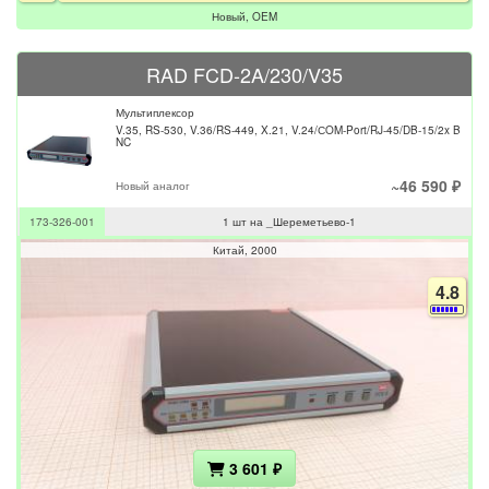
Новый, OEM
RAD FCD-2A/230/V35
Мультиплексор
V.35, RS-530, V.36/RS-449, X.21, V.24/СOM-Port/RJ-45/DB-15/2x B
NC
~46 590 ₽
Новый аналог
173-326-001
1 шт на _Шереметьево-1
Китай
2000
4.8
3 601 ₽