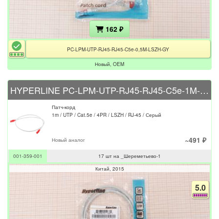
162 ₽
PC-LPM-UTP-RJ45-RJ45-C5e-0,5M-LSZH-GY
Новый, OEM
HYPERLINE PC-LPM-UTP-RJ45-RJ45-C5e-1M-LSZH-GY
Патч-корд
1m / UTP / Cat.5e / 4PR / LSZH / RJ-45 / Серый
~491 ₽
Новый аналог
001-359-001
17 шт на _Шереметьево-1
Китай
2015
5.0