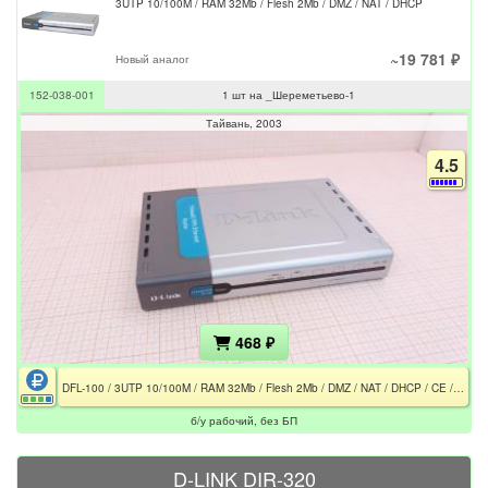
3UTP 10/100M / RAM 32Mb / Flesh 2Mb / DMZ / NAT / DHCP
~19 781 ₽
Новый аналог
152-038-001
1 шт на _Шереметьево-1
Тайвань
2003
4.5
468 ₽
DFL-100 / 3UTP 10/100M / RAM 32Mb / Flesh 2Mb / DMZ / NAT / DHCP / CE / FCC / Без БП
б/у рабочий, без БП
D-LINK DIR-320