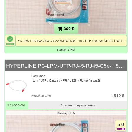
362 ₽
PC-LPM-UTP-RJ45-RJ45-C5e-1M-LSZH-GY / 1m / UTP / Cat.5e / 4PR / LSZH / RJ-45 / Серый
Новый, OEM
HYPERLINE PC-LPM-UTP-RJ45-RJ45-C5e-1,5M-LSZH-WH
Патч-корд
1.5m / UTP / Cat.5e / 4PR / LSZH / RJ-45 / Белый
~512 ₽
Новый аналог
001-358-001
13 шт на _Шереметьево-1
Китай
2015
5.0