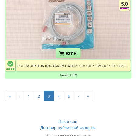
5.0
927 ₽
PC-LPM-UTP-RJ45-RJ45-C5e-5M-LSZH-GY / 5m / UTP / Cat.5e / 4PR / LSZH / RJ-45 / Серый
Новый, OEM
«
‹
1
2
3
4
5
›
»
Вакансии
Договор публичной оферты
Мы принимаем к оплате: