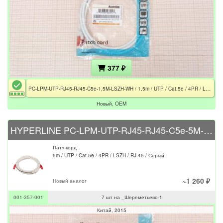
377 ₽
PC-LPM-UTP-RJ45-RJ45-C5e-1,5M-LSZH-WH / 1.5m / UTP / Cat.5e / 4PR / LSZH / RJ-45 / Белый
Новый, OEM
HYPERLINE PC-LPM-UTP-RJ45-RJ45-C5e-5M-LSZH-GY
Патч-корд
5m / UTP / Cat.5e / 4PR / LSZH / RJ-45 / Серый
~1 260 ₽
Новый аналог
001-357-001
7 шт на _Шереметьево-1
Китай
2015