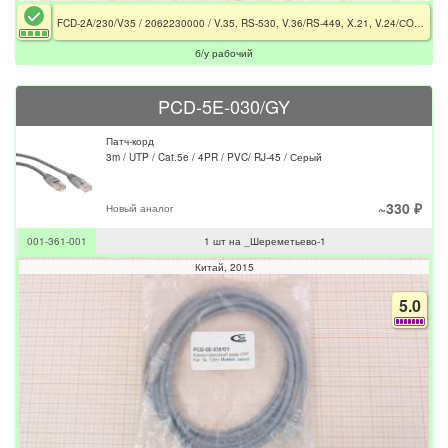
FCD-2A/230/V35 / 2062230000 / V.35, RS-530, V.36/RS-449, X.21, V.24/СOM-Port/RJ-45/DB-15/2x BNC
б/у рабочий
PCD-5E-030/GY
Патч-корд
3m / UTP / Cat.5e / 4PR / PVC/ RJ-45 / Серый
~330 ₽
Новый аналог
001-361-001
1 шт на _Шереметьево-1
Китай
2015
5.0