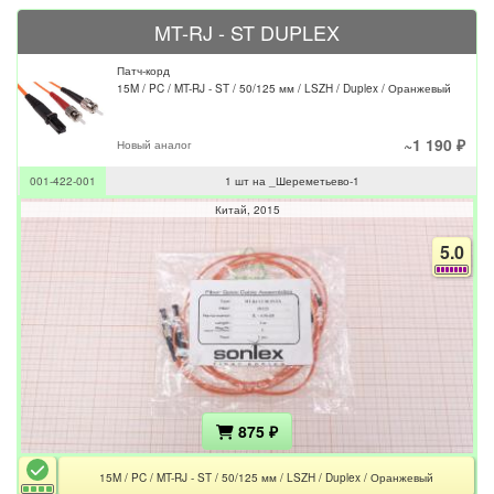
MT-RJ - ST DUPLEX
Патч-корд
15M / PC / MT-RJ - ST / 50/125 мм / LSZH / Duplex / Оранжевый
~1 190 ₽
Новый аналог
001-422-001
1 шт на _Шереметьево-1
Китай
2015
5.0
875 ₽
15M / PC / MT-RJ - ST / 50/125 мм / LSZH / Duplex / Оранжевый